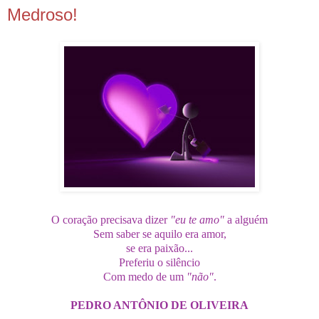
2.11.08
Medroso!
O coração precisava dizer
"eu te amo"
a alguém
Sem saber se aquilo era amor,
se era paixão...
Preferiu o silêncio
Com medo de um
"não"
.
PEDRO ANTÔNIO DE OLIVEIRA