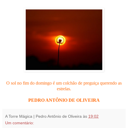
O sol no fim do domingo é um colchão de preguiça querendo as
estrelas.
PEDRO ANTÔNIO DE OLIVEIRA
A Torre Mágica | Pedro Antônio de Oliveira
às
19:02
Um comentário: