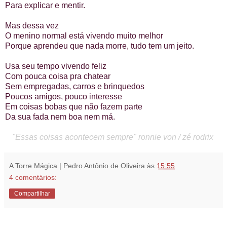
Para explicar e mentir.
Mas dessa vez
O menino normal está vivendo muito melhor
Porque aprendeu que nada morre, tudo tem um jeito.
Usa seu tempo vivendo feliz
Com pouca coisa pra chatear
Sem empregadas, carros e brinquedos
Poucos amigos, pouco interesse
Em coisas bobas que não fazem parte
Da sua fada nem boa nem má.
"Essas coisas acontecem sempre" ronnie von / zé rodrix
A Torre Mágica | Pedro Antônio de Oliveira
às
15:55
4 comentários:
Compartilhar
23.11.13