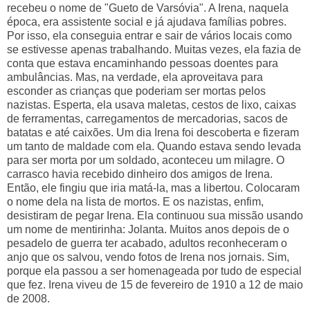
recebeu o nome de "Gueto de Varsóvia". A Irena, naquela
época, era assistente social e já ajudava famílias pobres.
Por isso, ela conseguia entrar e sair de vários locais como
se estivesse apenas trabalhando. Muitas vezes, ela fazia de
conta que estava encaminhando pessoas doentes para
ambulâncias. Mas, na verdade, ela aproveitava para
esconder as crianças que poderiam ser mortas pelos
nazistas. Esperta, ela usava maletas, cestos de lixo, caixas
de ferramentas, carregamentos de mercadorias, sacos de
batatas e até caixões. Um dia Irena foi descoberta e fizeram
um tanto de maldade com ela. Quando estava sendo levada
para ser morta por um soldado, aconteceu um milagre. O
carrasco havia recebido dinheiro dos amigos de Irena.
Então, ele fingiu que iria matá-la, mas a libertou. Colocaram
o nome dela na lista de mortos. E os nazistas, enfim,
desistiram de pegar Irena. Ela continuou sua missão usando
um nome de mentirinha: Jolanta. Muitos anos depois de o
pesadelo de guerra ter acabado, adultos reconheceram o
anjo que os salvou, vendo fotos de Irena nos jornais. Sim,
porque ela passou a ser homenageada por tudo de especial
que fez. Irena viveu de 15 de fevereiro de 1910 a 12 de maio
de 2008.