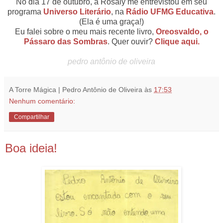
No dia 17 de outubro, a Rosaly me entrevistou em seu
programa
Universo Literário
, na
Rádio UFMG Educativa
.
(Ela é uma graça!)
Eu falei sobre o meu mais recente livro,
Oreosvaldo, o
Pássaro das Sombras
. Quer ouvir?
Clique aqui.
pedro antônio de oliveira
A Torre Mágica | Pedro Antônio de Oliveira
às
17:53
Nenhum comentário:
Compartilhar
Boa ideia!