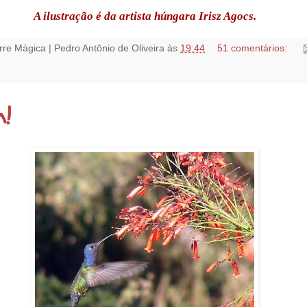
A ilustração é da artista húngara Irisz Agocs.
rre Mágica | Pedro Antônio de Oliveira
às
19:44
51 comentários:
!