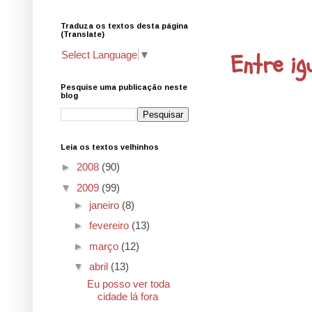
Traduza os textos desta página
30.4.09
(Translate)
Entre ig
Select Language
▼
Pesquise uma publicação neste
blog
Leia os textos velhinhos
►
2008
(90)
▼
2009
(99)
►
janeiro
(8)
►
fevereiro
(13)
►
março
(12)
▼
abril
(13)
Eu posso ver toda
cidade lá fora