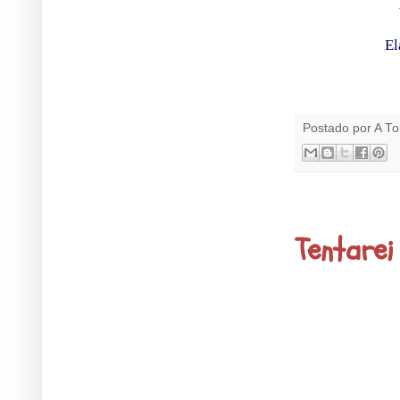
El
Postado por
A To
19.4.09
Tentarei