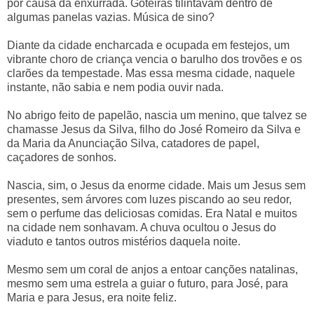
por causa da enxurrada. Goteiras tilintavam dentro de
algumas panelas vazias. Música de sino?
Diante da cidade encharcada e ocupada em festejos, um
vibrante choro de criança vencia o barulho dos trovões e os
clarões da tempestade. Mas essa mesma cidade, naquele
instante, não sabia e nem podia ouvir nada.
No abrigo feito de papelão, nascia um menino, que talvez se
chamasse Jesus da Silva, filho do José Romeiro da Silva e
da Maria da Anunciação Silva, catadores de papel,
caçadores de sonhos.
Nascia, sim, o Jesus da enorme cidade. Mais um Jesus sem
presentes, sem árvores com luzes piscando ao seu redor,
sem o perfume das deliciosas comidas. Era Natal e muitos
na cidade nem sonhavam. A chuva ocultou o Jesus do
viaduto e tantos outros mistérios daquela noite.
Mesmo sem um coral de anjos a entoar canções natalinas,
mesmo sem uma estrela a guiar o futuro, para José, para
Maria e para Jesus, era noite feliz.