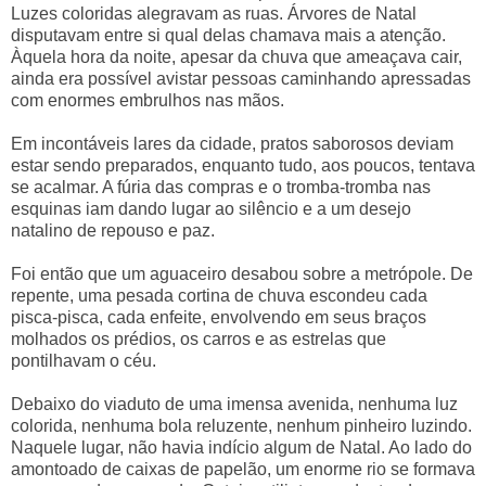
Luzes coloridas alegravam as ruas. Árvores de Natal
disputavam entre si qual delas chamava mais a atenção.
Àquela hora da noite, apesar da chuva que ameaçava cair,
ainda era possível avistar pessoas caminhando apressadas
com enormes embrulhos nas mãos.
Em incontáveis lares da cidade, pratos saborosos deviam
estar sendo preparados, enquanto tudo, aos poucos, tentava
se acalmar. A fúria das compras e o tromba-tromba nas
esquinas iam dando lugar ao silêncio e a um desejo
natalino de repouso e paz.
Foi então que um aguaceiro desabou sobre a metrópole. De
repente, uma pesada cortina de chuva escondeu cada
pisca-pisca, cada enfeite, envolvendo em seus braços
molhados os prédios, os carros e as estrelas que
pontilhavam o céu.
Debaixo do viaduto de uma imensa avenida, nenhuma luz
colorida, nenhuma bola reluzente, nenhum pinheiro luzindo.
Naquele lugar, não havia indício algum de Natal. Ao lado do
amontoado de caixas de papelão, um enorme rio se formava