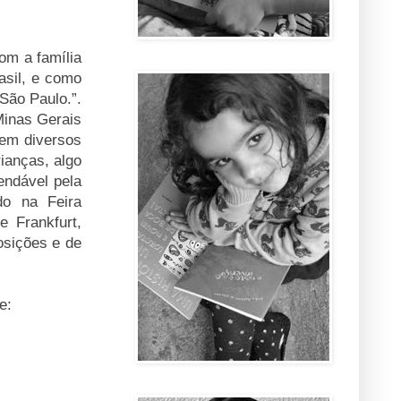
om a família
asil, e como
São Paulo.”.
Minas Gerais
 em diversos
rianças, algo
endável pela
do na Feira
e Frankfurt,
osições e de
e: