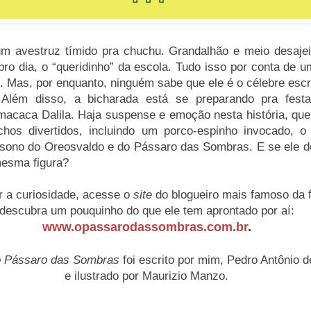
m avestruz tímido pra chuchu. Grandalhão e meio desajei
 pro dia, o “queridinho” da escola. Tudo isso por conta de 
 Mas, por enquanto, ninguém sabe que ele é o célebre escr
Além disso, a bicharada está se preparando pra fest
 macaca Dalila. Haja suspense e emoção nesta história, que
hos divertidos, incluindo um porco-espinho invocado, o
o sono do Oreosvaldo e do Pássaro das Sombras. E se ele d
mesma figura?
r a curiosidade, acesse o
site
do blogueiro mais famoso da f
descubra um pouquinho do que ele tem aprontado por aí:
www.opassarodassombras.com.br
.
o Pássaro das Sombras
foi escrito por mim, Pedro Antônio d
e ilustrado por Maurizio Manzo.