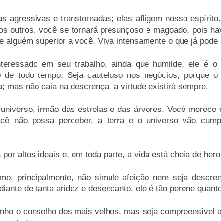
as agressivas e transtornadas; elas afligem nosso espírito
s outros, você se tornará presunçoso e magoado, pois h
 e alguém superior a você. Viva intensamente o que já pode 
teressado em seu trabalho, ainda que humilde, ele é o 
o de todo tempo. Seja cauteloso nos negócios, porque o
a; mas não caia na descrença, a virtude existirá sempre.
 universo, irmão das estrelas e das árvores. Você merece e
ê não possa perceber, a terra e o universo vão cump
a por altos ideais e, em toda parte, a vida está cheia de he
o, principalmente, não simule afeição nem seja descren
ante de tanta aridez e desencanto, ele é tão perene quanto
inho o conselho dos mais velhos, mas seja compreensível 