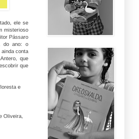
tado, ele se
um misterioso
itor Pássaro
a do ano: o
 ainda conta
 Antero, que
escobrir que
loresta e
e Oliveira,