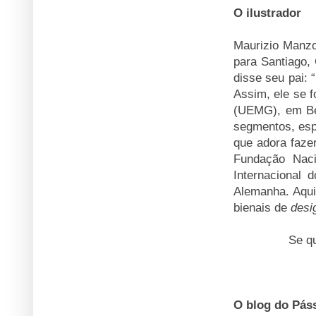
O ilustrador
Maurizio Manzo
para Santiago, 
disse seu pai:
Assim, ele se 
(UEMG), em Bel
segmentos, es
que adora faze
Fundação Nacio
Internacional d
Alemanha. Aqui 
bienais de
desi
Se q
O blog do Pás