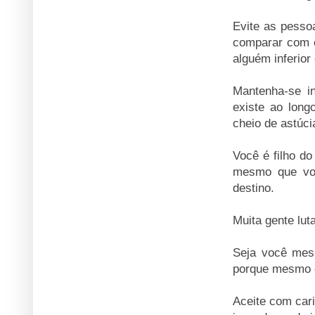
Evite as pesso
comparar com o
alguém inferior
Mantenha-se in
existe ao long
cheio de astúci
Você é filho do
mesmo que voc
destino.
Muita gente lut
Seja você mesm
porque mesmo di
Aceite com car