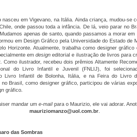
 nasceu em Vigevano, na Itália. Ainda criança, mudou-se c
Chile, onde passou toda a infância. De lá, veio parar no Br
 “Mudamos apenas de santo, quando passamos a morar em 
formou em Design Gráfico pela Universidade do Estado de 
o Horizonte. Atualmente, trabalha como designer gráfico
pecialmente em
design
editorial e ilustração de livros para c
r. Como ilustrador, recebeu dois prêmios Altamente Recom
nal do Livro Infantil e Juvenil (FNLIJ), foi seleciona
o Livro Infantil de Bolonha, Itália, e na Feira do Livro d
no Brasil, como designer gráfico, participou de várias exp
gn
gráfico.
uiser mandar um
e-mail
para o Maurizio, ele vai adorar. Anot
mauriziomanzo@uol.com.br
.
saro das Sombras