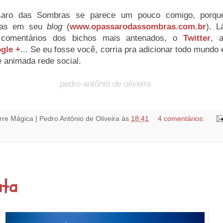
saro das Sombras se parece um pouco comigo, porque
sias em seu
blog
(
www.opassarodassombras.com.br
). L
 comentários dos bichos mais antenados, o
Twitter
, 
gle +
... Se eu fosse você, corria pra adicionar todo mundo 
 animada rede social.
pedro antônio de oliveira
rre Mágica | Pedro Antônio de Oliveira
às
18:41
4 comentários:
ata