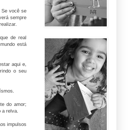
. Se você se
averá sempre
realizar.
que de real
 mundo está
star aqui e,
rindo o seu
roísmos.
te do amor;
 a relva.
aos impulsos