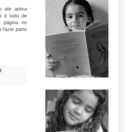
 ele adora
á é tudo de
a página no
e fazer parte