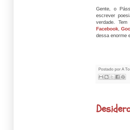
Gente, o Pás
escrever poe
verdade. Tem
Facebook
,
Goo
dessa enorme e
Postado por
A To
12.2.13
Desider