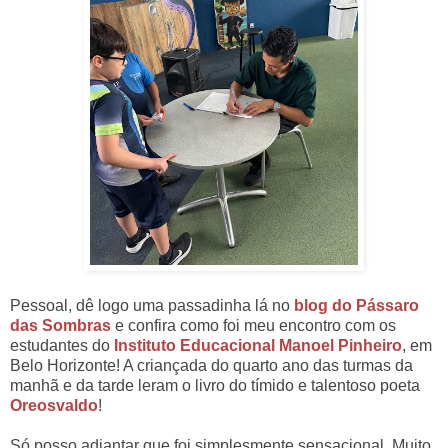
Pessoal, dê logo uma passadinha lá no
blog do Pássaro
das Sombras
e confira como foi meu encontro com os
estudantes do
Instituto Educacional Manoel Pinheiro
, em
Belo Horizonte! A criançada do quarto ano das turmas da
manhã e da tarde leram o livro do tímido e talentoso poeta
Oreosvaldo
!
Só posso adiantar que foi simplesmente sensacional. Muito