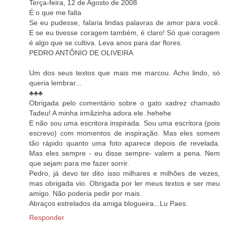
Terça-feira, 12 de Agosto de 2008
É o que me falta
Se eu pudesse, falaria lindas palavras de amor para você.
E se eu tivesse coragem também, é claro! Só que coragem
é algo que se cultiva. Leva anos para dar flores.
PEDRO ANTÔNIO DE OLIVEIRA
Um dos seus textos que mais me marcou. Acho lindo, só
queria lembrar...
♣♣♣
Obrigada pelo comentário sobre o gato xadrez chamado
Tadeu! A minha irmãzinha adora ele..hehehe
E não sou uma escritora inspirada. Sou uma escritora (pois
escrevo) com momentos de inspiração. Mas eles somem
tão rápido quanto uma foto aparece depois de revelada.
Mas eles sempre - eu disse sempre- valem a pena. Nem
que sejam para me fazer sorrir.
Pedro, já devo ter dito isso milhares e milhões de vezes,
mas obrigada vio. Obrigada por ler meus textos e ser meu
amigo. Não poderia pedir por mais.
Abraços estrelados da amiga blogueira...Lu Paes.
Responder