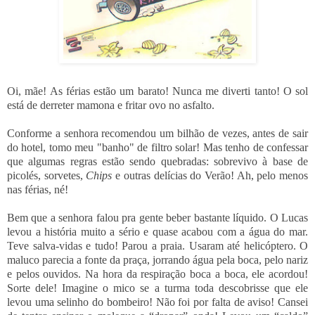
Oi, mãe! As férias estão um barato! Nunca me diverti tanto! O sol
está de derreter mamona e fritar ovo no asfalto.
Conforme a senhora recomendou um bilhão de vezes, antes de sair
do hotel, tomo meu "banho" de filtro solar! Mas tenho de confessar
que algumas regras estão sendo quebradas: sobrevivo à base de
picolés, sorvetes,
Chips
e outras delícias do Verão! Ah, pelo menos
nas férias, né!
Bem que a senhora falou pra gente beber bastante líquido. O Lucas
levou a história muito a sério e quase acabou com a água do mar.
Teve salva-vidas e tudo! Parou a praia. Usaram até helicóptero. O
maluco parecia a fonte da praça, jorrando água pela boca, pelo nariz
e pelos ouvidos. Na hora da respiração boca a boca, ele acordou!
Sorte dele! Imagine o mico se a turma toda descobrisse que ele
levou uma selinho do bombeiro! Não foi por falta de aviso! Cansei