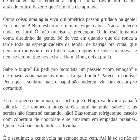
de tentar ensinar o moleque a “dropar” onda! Levou um “caldo”
atrás do outro. Fazer o quê? Um dia ele aprende.
Outra coisa: uma água-viva quilométrica passou grudada na gente!
Foi chocante! Nem esbarrou em mim! Fique calma. Não aconteceu
nada, eu juro!
Ó, não precisa se preocupar. O tio está tomando
conta direitinho da gente. Só de vez em quando que ele ronca a
tarde toda na espreguiçadeira da tenda, de barriga pra cima, que
nem um dinossauro em hibernação, depois de uns camarões... e
nem se lembra que nós exist... Ham! Bom, deixa pra lá.
Sabe o bugre? Eu pedi pro motorista um passeio “com emoção” e
ele quase voou naquelas dunas. Lugar bonito! Parece o paraíso!
Pena que a senhora mais o papai não puderam vir. Iam gostar
pra
caramba
!
Eu não queria contar não, mas acho que o Hugo vai levar o papai à
falência. Ele conheceu umas sereias aqui na praia, sabe!? E as
sereias não ficam só cantando, não! Elas tomam refrigerante, cascão
com cobertura de chocolate e se amarram em empadas praianas.
Quem está bancando tudo... adivinha!
É o seguinte: a gente volta na semana que vem. Até lá
vê
se não se