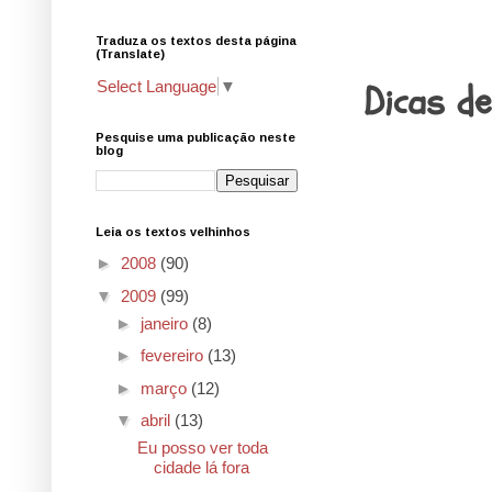
Traduza os textos desta página
13.4.09
(Translate)
Dicas de
Select Language
▼
Pesquise uma publicação neste
blog
Leia os textos velhinhos
►
2008
(90)
▼
2009
(99)
►
janeiro
(8)
►
fevereiro
(13)
►
março
(12)
▼
abril
(13)
Eu posso ver toda
cidade lá fora