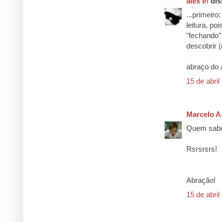
alex e!
diss
...primeiro
leitura, p
"fechando"
descobrir 
abraço do a
15 de abril
Marcelo A
Quem sabe 
Rsrsrsrs!
Abração!
15 de abril