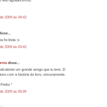
u neto agradecemos.
 de 2009 às 04:42
isse...
a foi linda :o
 de 2009 às 03:42
enta
disse...
edicatória! um grande amigo que tu tens :D
rioso com a história do livro, sinceramente.
 Pedro *
 de 2009 às 05:05