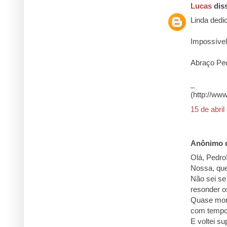
Lucas
diss
Linda dedic
Impossível 
Abraço Pe
_
(http://ww
15 de abril
Anônimo d
Olá, Pedro
Nossa, qu
Não sei se
resonder o
Quase morri
com tempo 
E voltei s