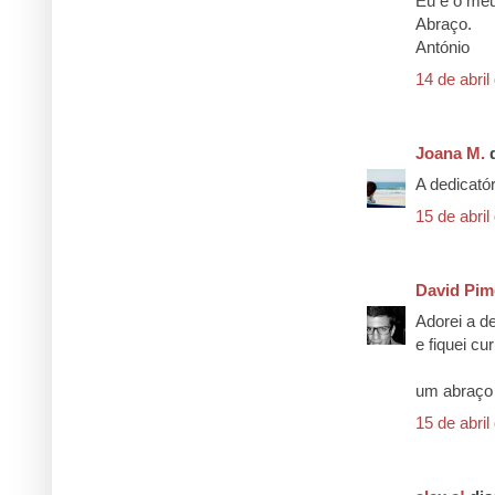
Eu e o me
Abraço.
António
14 de abril
Joana M.
d
A dedicatóri
15 de abril
David Pim
Adorei a d
e fiquei cu
um abraço
15 de abril