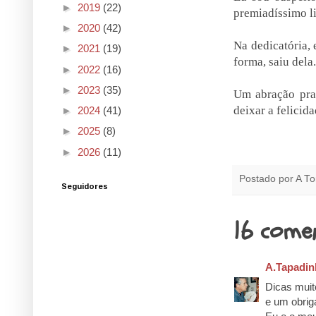
►
2019
(22)
premiadíssimo l
►
2020
(42)
Na dedicatória, 
►
2021
(19)
forma, saiu dela
►
2022
(16)
►
2023
(35)
Um abração pra
deixar a felicid
►
2024
(41)
►
2025
(8)
►
2026
(11)
Postado por
A To
Seguidores
16 comen
A.Tapadin
Dicas muito
e um obrig