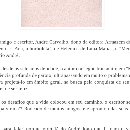
migo e escritor, André Carvalho, dono da editora Armazém de
ntos: "Ana, a borboleta", de Helenice de Lima Matias, e "Me
rio André.
o desde os sete anos de idade, o autor consegue transmitir, em 
vência profunda de garoto, ultrapassando em muito o problema 
a projetá-lo em âmbito geral, na busca pela conquista de se
el de ser feliz.
 os desafios que a vida colocou em seu caminho, o escritor 
pá virada"! Rodeado de muitos amigos, ele aprontou das suas 
 para falar, porque virei fã do André logo que li, para o ve