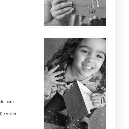
pude nem
)e voltei