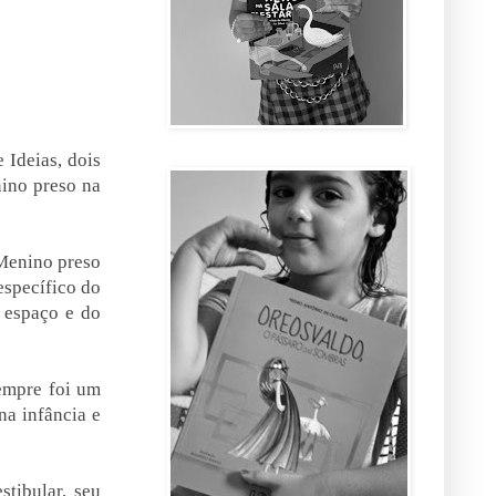
 Ideias, dois
nino preso na
"Menino preso
específico do
u espaço e do
sempre foi um
na infância e
stibular, seu