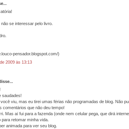
e...
atória!
não se interessar pelo livro.
dro.
w.louco-pensador.blogspot.com/)
 de 2009 às 13:13
isse...
!
e saudades!
 você viu, mas eu tirei umas férias não programadas de blog. Não 
s comentários que não deu tempo!
. Mas aí fui para a fazenda (onde nem celular pega, que dirá internet
para retomar minha vida.
uper animada para ver seu blog.