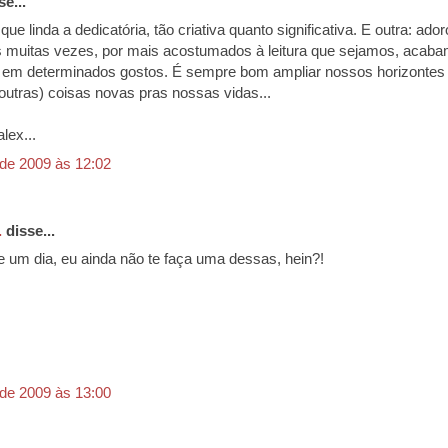
e...
: que linda a dedicatória, tão criativa quanto significativa. E outra: ado
ois muitas vezes, por mais acostumados à leitura que sejamos, acab
 em determinados gostos. É sempre bom ampliar nossos horizontes
(outras) coisas novas pras nossas vidas...
lex...
 de 2009 às 12:02
.
disse...
um dia, eu ainda não te faça uma dessas, hein?!
 de 2009 às 13:00