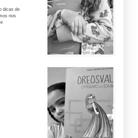
ro dicas de
amos nos
 e