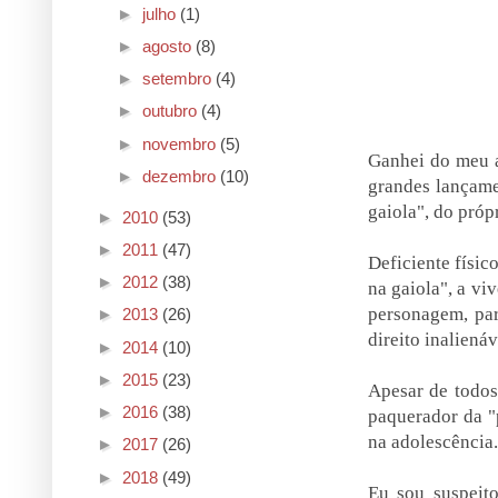
►
julho
(1)
►
agosto
(8)
►
setembro
(4)
►
outubro
(4)
►
novembro
(5)
Ganhei do meu a
►
dezembro
(10)
grandes lançame
gaiola", do próp
►
2010
(53)
►
2011
(47)
Deficiente físic
►
2012
(38)
na gaiola", a vi
personagem, par
►
2013
(26)
direito inalienáv
►
2014
(10)
►
2015
(23)
Apesar de todos
►
2016
(38)
paquerador da "
na adolescência.
►
2017
(26)
►
2018
(49)
Eu sou suspeito