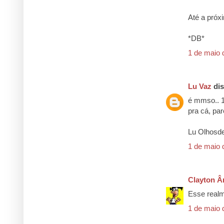
Até a próx
*DB*
1 de maio 
Lu Vaz
dis
é mmso.. 1
pra cá, par
Lu Olhosd
1 de maio 
Clayton Â
Esse realm
1 de maio 