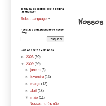
Traduza os textos desta página
1.5.09
(Translate)
Nossos 
Select Language
▼
Pesquise uma publicação neste
blog
Leia os textos velhinhos
►
2008
(90)
▼
2009
(99)
►
janeiro
(8)
►
fevereiro
(13)
►
março
(12)
►
abril
(13)
▼
maio
(11)
Nossos heróis não