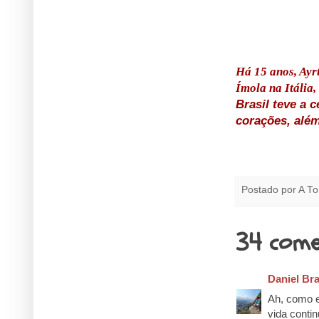
Há 15 anos, Ayr
Ímola na Itália
Brasil teve a 
corações, além
Postado por
A To
34 come
Daniel Br
Ah, como e
vida contin