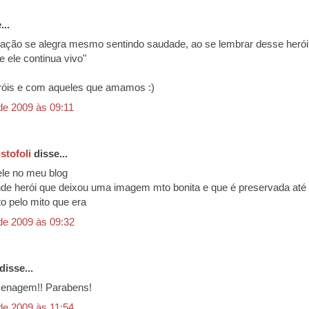
...
ração se alegra mesmo sentindo saudade, ao se lembrar desse herói
e ele continua vivo"
róis e com aqueles que amamos :)
de 2009 às 09:11
stofoli
disse...
ele no meu blog
nde herói que deixou uma imagem mto bonita e que é preservada até 
to pelo mito que era
de 2009 às 09:32
disse...
enagem!! Parabens!
de 2009 às 11:54