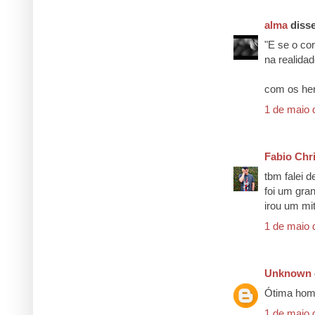
alma
disse
"E se o co
na realidad
com os he
1 de maio 
Fabio Chri
tbm falei d
foi um gra
irou um mi
1 de maio 
Unknown
Ótima hom
1 de maio 