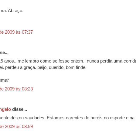
ima. Abraço.
de 2009 às 07:37
se...
5 anos.. me lembro como se fosse ontem.. nunca perdia uma corrida
ei. perdeu a graça. beijo, querido, bom finde.
emar
de 2009 às 08:23
ngelo
disse...
ente deixou saudades. Estamos carentes de heróis no esporte e na 
de 2009 às 08:59