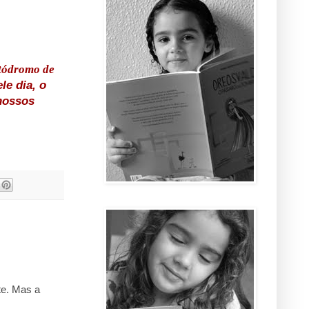
utódromo de
le dia, o
 nossos
te. Mas a