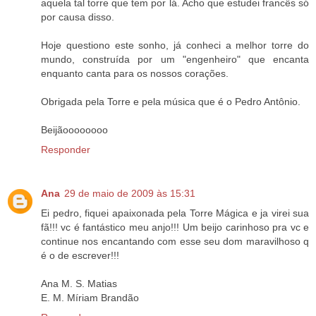
aquela tal torre que tem por lá. Acho que estudei francês só
por causa disso.
Hoje questiono este sonho, já conheci a melhor torre do
mundo, construída por um "engenheiro" que encanta
enquanto canta para os nossos corações.
Obrigada pela Torre e pela música que é o Pedro Antônio.
Beijãoooooooo
Responder
Ana
29 de maio de 2009 às 15:31
Ei pedro, fiquei apaixonada pela Torre Mágica e ja virei sua
fã!!! vc é fantástico meu anjo!!! Um beijo carinhoso pra vc e
continue nos encantando com esse seu dom maravilhoso q
é o de escrever!!!
Ana M. S. Matias
E. M. Míriam Brandão