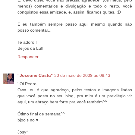
E, devo dizer, você não precisa agradecer (os meus, pelo
menos) comentários e divulgação e todo o resto. Você
conquistou essa amizade, e, assim, ficamos quites. :D
E eu também sempre passo aqui, mesmo quando não
posso comentar...
Te adoro!!
Beijos da Lu!!
Responder
' Joseαne Costα*
30 de maio de 2009 às 08:43
' Oi Pedro...
Own...eu é que agradeço, pelos textos e imagens lindas
que você posta no seu blog, pra mim é um previlégio vir
aqui, um abraço bem forte pra você também^^
Ótimo final de semana^^
bjoo's no ♥
Josy*