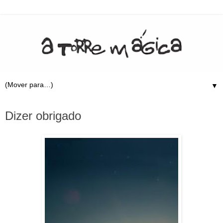
▼
28.5.09
Dizer obrigado