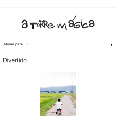
▼
14.6.09
Divertido