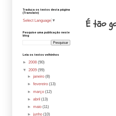
Traduza os textos desta página
23.8.09
(Translate)
É tão go
Select Language
▼
Pesquise uma publicação neste
blog
Leia os textos velhinhos
►
2008
(90)
▼
2009
(99)
►
janeiro
(8)
►
fevereiro
(13)
►
março
(12)
►
abril
(13)
►
maio
(11)
►
junho
(10)