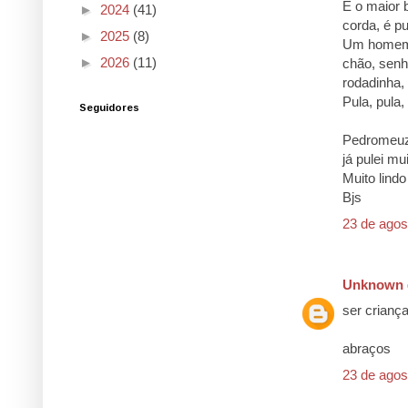
É o maior 
►
2024
(41)
corda, é pu
►
2025
(8)
Um homem 
►
2026
(11)
chão, sen
rodadinha, 
Pula, pula,
Seguidores
Pedromeuz
já pulei mu
Muito lindo
Bjs
23 de agos
Unknown
ser criança
abraços
23 de agos