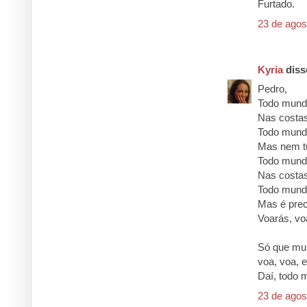
Furtado.
23 de agos
Kyria
disse
Pedro,
Todo mund
Nas costas
Todo mundo
Mas nem tu
Todo mundo
Nas costa
Todo mund
Mas é prec
Voarás, vo
Só que mui
voa, voa, e
Daí, todo 
23 de agos