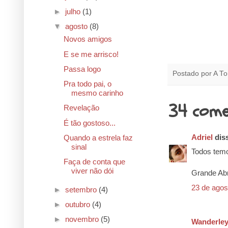
►
julho
(1)
▼
agosto
(8)
Novos amigos
E se me arrisco!
Passa logo
Postado por
A To
Pra todo pai, o
mesmo carinho
34 come
Revelação
É tão gostoso...
Adriel
diss
Quando a estrela faz
sinal
Todos tem
Faça de conta que
viver não dói
Grande Ab
23 de agos
►
setembro
(4)
►
outubro
(4)
►
novembro
(5)
Wanderley