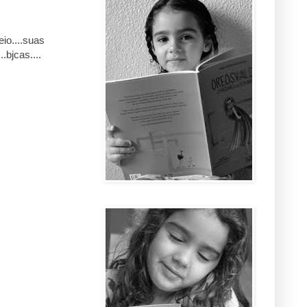
io....suas
bjcas....