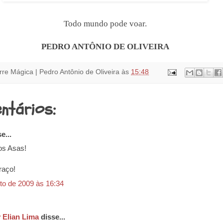
.
Todo mundo pode voar.
...
PEDRO ANTÔNIO DE OLIVEIRA
rre Mágica | Pedro Antônio de Oliveira
às
15:48
ntários:
e...
os Asas!
raço!
to de 2009 às 16:34
 Elian Lima
disse...