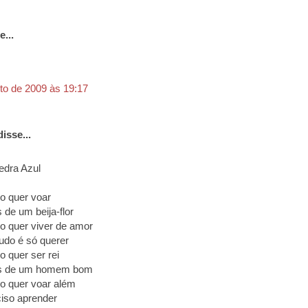
e...
to de 2009 às 19:17
isse...
edra Azul
o quer voar
 de um beija-flor
 quer viver de amor
do é só querer
 quer ser rei
s de um homem bom
o quer voar além
iso aprender