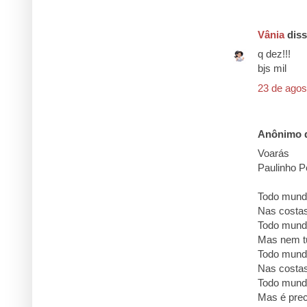
Vânia
diss
q dez!!!
bjs mil
23 de agos
Anônimo d
Voarás
Paulinho P
Todo mund
Nas costas
Todo mundo
Mas nem tu
Todo mundo
Nas costa
Todo mund
Mas é prec