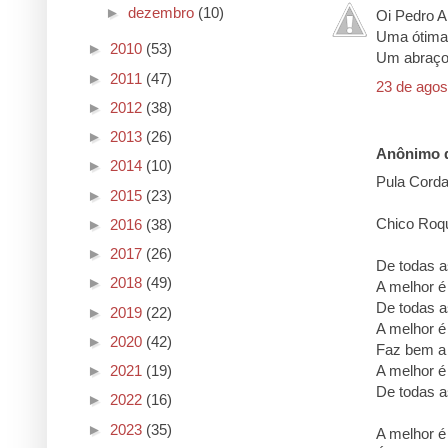
►
dezembro
(10)
Oi Pedro A
Uma ótima
►
2010
(53)
Um abraç
►
2011
(47)
23 de agos
►
2012
(38)
►
2013
(26)
Anônimo d
►
2014
(10)
Pula Cord
►
2015
(23)
Chico Roqu
►
2016
(38)
►
2017
(26)
De todas a
►
2018
(49)
A melhor é
De todas a
►
2019
(22)
A melhor é
►
2020
(42)
Faz bem a 
A melhor é
►
2021
(19)
De todas a
►
2022
(16)
►
2023
(35)
A melhor é