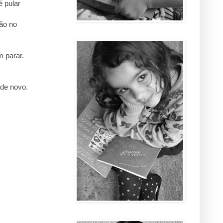
é pular
ão no
m parar.
 de novo.