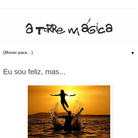
▼
19.2.10
Eu sou feliz, mas...