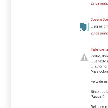
27 de junh
Jovem Jor
É pq as cr
28 de junh
Fabricant
Pedro, don
Que texto 
O autor foi
Mais colori
Feliz de est
Sinto sua fa
Passa lá!
Beijooos e