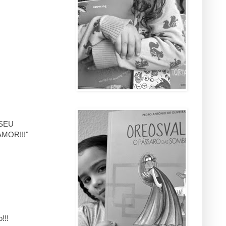
 SEU
MOR!!!"
!!!