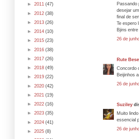
Passando p
►
2011
(47)
desejar um
►
2012
(38)
final de s
►
2013
(26)
Te espero 
Bjins entre
►
2014
(10)
26 de junh
►
2015
(23)
►
2016
(38)
►
2017
(26)
Rute Bese
►
2018
(49)
Concordo c
Beijinhos a
►
2019
(22)
26 de junh
►
2020
(42)
►
2021
(19)
►
2022
(16)
Suziley
dis
►
2023
(35)
Muito lindo
essencial p
►
2024
(41)
26 de junh
►
2025
(8)