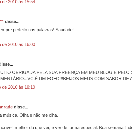
o de 2010 às 15:54
♥™
disse...
empre perfeito nas palavras! Saudade!
o de 2010 às 16:00
isse...
UITO OBRIGADA PELA SUA PREENÇA EM MEU BLOG E PELO
MENTÁRIO...VC.É UM FOFO!!!BEIJOS MEUS COM SABOR DE A
o de 2010 às 18:19
ndrade
disse...
la música. Olha e não me olha.
ncrível, melhor do que ver, é ver de forma especial. Boa semana lindo