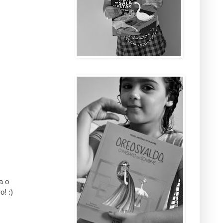
a o
! :)