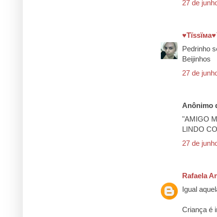
27 de junh
♥Тїѕѕїмa
Pedrinho s
Beijinhos
27 de junh
Anônimo d
"AMIGO M
LINDO CO
27 de junh
Rafaela A
Igual aque
Criança é i