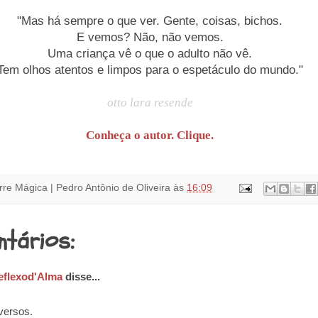
"Mas há sempre o que ver. Gente, coisas, bichos.
E vemos? Não, não vemos.
Uma criança vê o que o adulto não vê.
Tem olhos atentos e limpos para o espetáculo do mundo."
otto lara resende
Conheça o autor. Clique.
rre Mágica | Pedro Antônio de Oliveira
às
16:09
ntários:
eflexod'Alma
disse...
 versos.