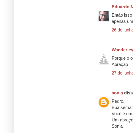
Eduardo M
Então isso
apenas um
26 de junh
Wanderley
Porque o o
Abração
27 de junh
sonia
disse
Pedro,
Boa seman
Você é um
Um abraço
Sonia