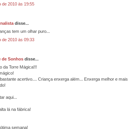
o de 2010 às 19:55
nalista
disse...
ianças tem um olhar puro...
o de 2010 às 09:33
e de Sonhos
disse...
o da Torre Mágica!!!
mágico!
 bastante acertivo.... Criança enxerga além... Enxerga melhor e mais 
do!
ar aqui...
lta lá na fábrica!
 ótima semana!