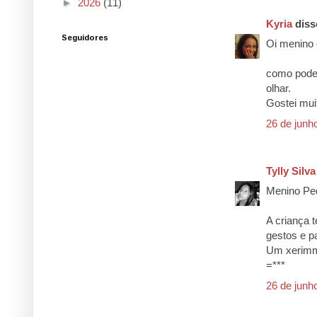
►
2026
(11)
Kyria
disse
Seguidores
Oi menino 
como pode 
olhar.
Gostei muit
26 de junh
Tylly Silva
Menino Ped
A criança 
gestos e p
Um xerimm
=***
26 de junh