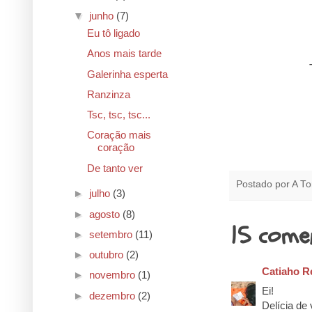
▼
junho
(7)
Eu tô ligado
Anos mais tarde
Galerinha esperta
Ranzinza
Tsc, tsc, tsc...
Coração mais
coração
De tanto ver
Postado por
A To
►
julho
(3)
►
agosto
(8)
15 come
►
setembro
(11)
►
outubro
(2)
Catiaho R
►
novembro
(1)
Ei!
►
dezembro
(2)
Delícia de