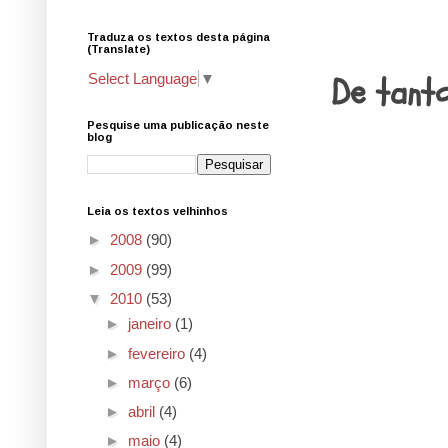
Traduza os textos desta página
26.6.10
(Translate)
De tant
Select Language
▼
Pesquise uma publicação neste
blog
Leia os textos velhinhos
►
2008
(90)
►
2009
(99)
▼
2010
(53)
►
janeiro
(1)
►
fevereiro
(4)
►
março
(6)
►
abril
(4)
►
maio
(4)