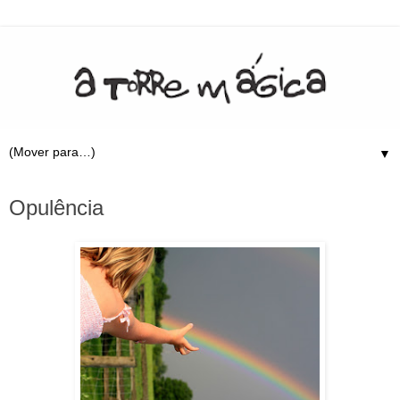
▼
7.2.11
Opulência