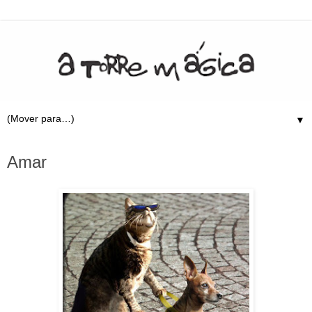
▼
4.2.12
Amar