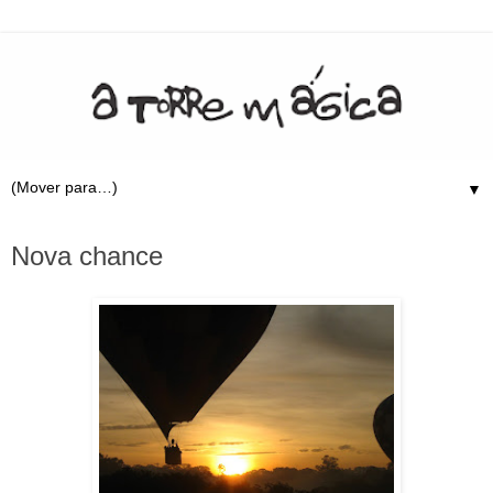
▼
29.12.12
Nova chance