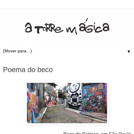
▼
10.12.20
Poema do beco