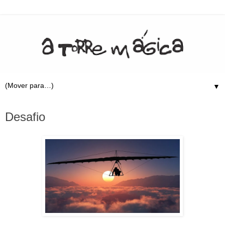
▼
15.4.23
Desafio