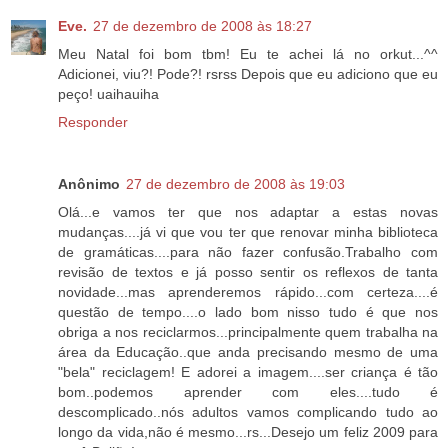
Eve.
27 de dezembro de 2008 às 18:27
Meu Natal foi bom tbm! Eu te achei lá no orkut...^^
Adicionei, viu?! Pode?! rsrss Depois que eu adiciono que eu
peço! uaihauiha
Responder
Anônimo
27 de dezembro de 2008 às 19:03
Olá...e vamos ter que nos adaptar a estas novas
mudanças....já vi que vou ter que renovar minha biblioteca
de gramáticas....para não fazer confusão.Trabalho com
revisão de textos e já posso sentir os reflexos de tanta
novidade...mas aprenderemos rápido...com certeza....é
questão de tempo....o lado bom nisso tudo é que nos
obriga a nos reciclarmos...principalmente quem trabalha na
área da Educação..que anda precisando mesmo de uma
"bela" reciclagem! E adorei a imagem....ser criança é tão
bom..podemos aprender com eles....tudo é
descomplicado..nós adultos vamos complicando tudo ao
longo da vida,não é mesmo...rs...Desejo um feliz 2009 para