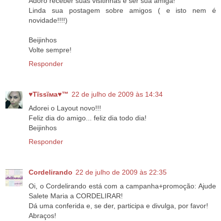
Adoro receber suas visitinhas e ser sua amiga!
Linda sua postagem sobre amigos ( e isto nem é
novidade!!!!)
Beijinhos
Volte sempre!
Responder
♥Тїѕѕїмa♥™
22 de julho de 2009 às 14:34
Adorei o Layout novo!!!
Feliz dia do amigo... feliz dia todo dia!
Beijinhos
Responder
Cordelirando
22 de julho de 2009 às 22:35
Oi, o Cordelirando está com a campanha+promoção: Ajude
Salete Maria a CORDELIRAR!
Dá uma conferida e, se der, participa e divulga, por favor!
Abraços!