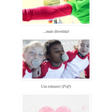
...mais divertida!
Um estouro! (
Pof!
)