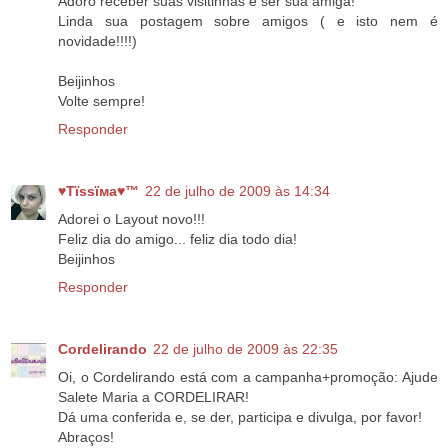
Adoro receber suas visitinhas e ser sua amiga!
Linda sua postagem sobre amigos ( e isto nem é
novidade!!!!)
Beijinhos
Volte sempre!
Responder
♥Тїѕѕїмa♥™
22 de julho de 2009 às 14:34
Adorei o Layout novo!!!
Feliz dia do amigo... feliz dia todo dia!
Beijinhos
Responder
Cordelirando
22 de julho de 2009 às 22:35
Oi, o Cordelirando está com a campanha+promoção: Ajude
Salete Maria a CORDELIRAR!
Dá uma conferida e, se der, participa e divulga, por favor!
Abraços!