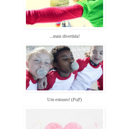
...mais divertida!
Um estouro! (
Pof!
)