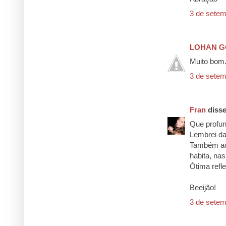
3 de setem
LOHAN 
Muito bom.
3 de setem
Fran
disse.
Que profun
Lembrei da
Também ac
habita, na
Ótima refl
Beeijão!
3 de setem