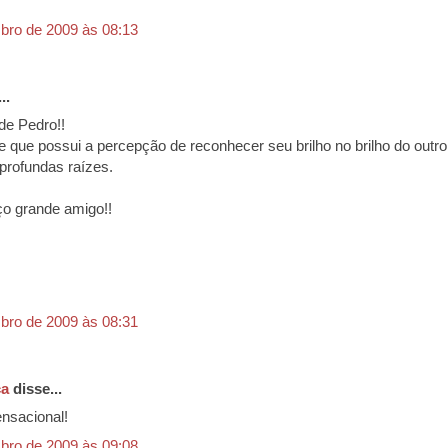
bro de 2009 às 08:13
..
de Pedro!!
e que possui a percepção de reconhecer seu brilho no brilho do outro!
rofundas raízes.
ço grande amigo!!
bro de 2009 às 08:31
ça
disse...
ensacional!
bro de 2009 às 09:08