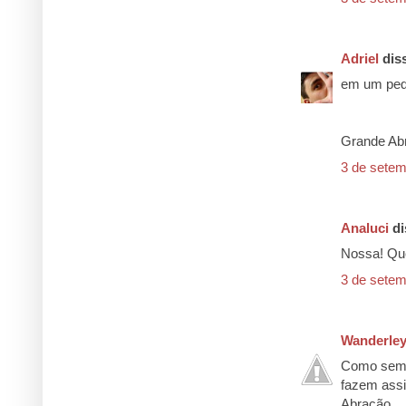
Adriel
diss
em um pequ
Grande Ab
3 de setem
Analuci
di
Nossa! Qu
3 de setem
Wanderley
Como semp
fazem ass
Abração