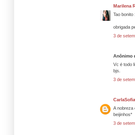
Marilena R
Tao bonito 
obrigada p
3 de setem
Anônimo d
Vc é todo l
bjs.
3 de setem
CarlaSofi
A nobreza 
beijinhos*
3 de setem