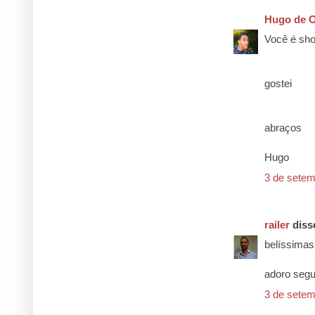
Hugo de O
Você é sho
gostei
abraços
Hugo
3 de setem
railer
disse
belíssimas
adoro segui
3 de setem