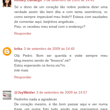
Rosary Camargo
3 de setembro de 2009 às 14:43
Só o dono de um coração tão nobre poderia dizer uma
verdade assim tão bem dita e com tanta veemência, vc
como sempre impecável meu lindo!!! Estava com saudades
de comentar aqui, beijinhos angelicais...
Psiu, vc recebeu meu email com o endereço?
Responder
krika
3 de setembro de 2009 às 14:45
Olá Pedro. Bom ser querida e visite sempre meu
blog,mesmo sendo de "fessora",nè?
Estou esperando os livros,viu?rs..
inté mais
Responder
@JayWaider
3 de setembro de 2009 às 14:57
Pedrinho nada a agradecer.
De coração mesmo, é tão bom passar aqui e ver numa
frase um numa foto tudo aquilo que precisamos para