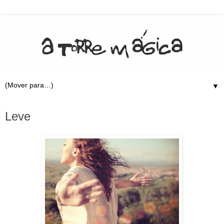
▼
13.2.11
Leve