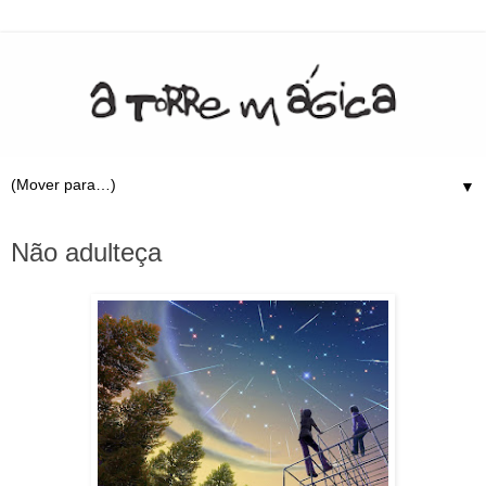
▼
11.10.11
Não adulteça