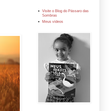
Visite o Blog do Pássaro das
Sombras
Meus vídeos