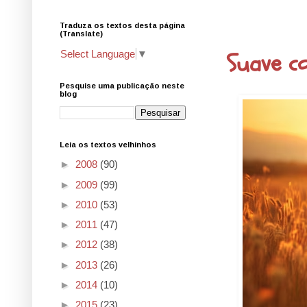
Traduza os textos desta página
8.12.25
(Translate)
Suave c
Select Language
▼
Pesquise uma publicação neste
blog
Leia os textos velhinhos
►
2008
(90)
►
2009
(99)
►
2010
(53)
►
2011
(47)
►
2012
(38)
►
2013
(26)
►
2014
(10)
►
2015
(23)