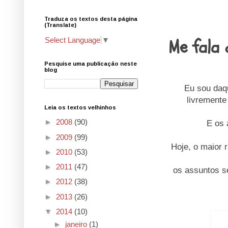
Traduza os textos desta página
27.11.14
(Translate)
Me fala 
Select Language
▼
Pesquise uma publicação neste
blog
Eu sou daq
livremente
Leia os textos velhinhos
►
2008
(90)
E os 
►
2009
(99)
Hoje, o maior r
►
2010
(53)
►
2011
(47)
os assuntos s
►
2012
(38)
►
2013
(26)
▼
2014
(10)
►
janeiro
(1)