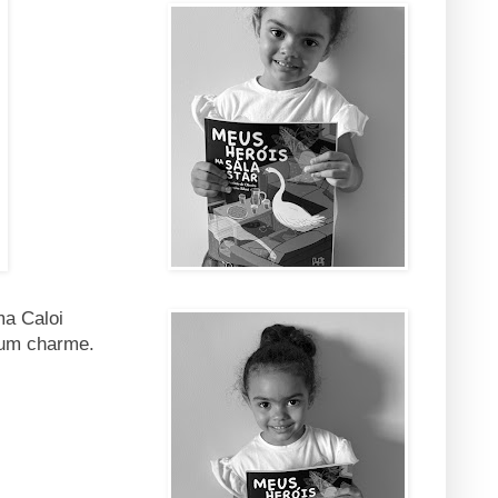
.
ma Caloi
 um charme.