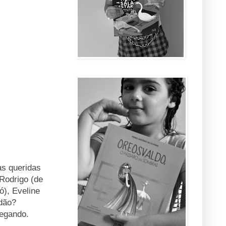
as queridas
Rodrigo (de
ó), Eveline
rdão?
hegando.