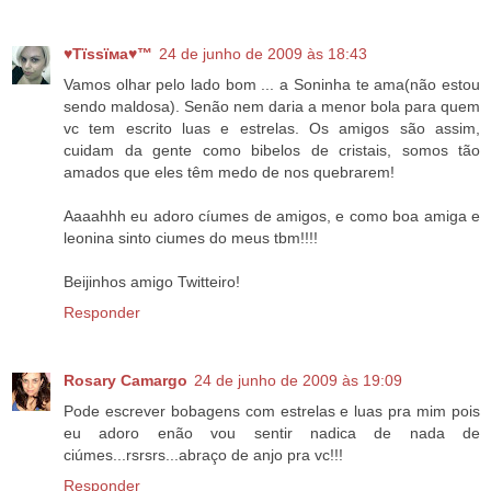
♥Тїѕѕїмa♥™
24 de junho de 2009 às 18:43
Vamos olhar pelo lado bom ... a Soninha te ama(não estou
sendo maldosa). Senão nem daria a menor bola para quem
vc tem escrito luas e estrelas. Os amigos são assim,
cuidam da gente como bibelos de cristais, somos tão
amados que eles têm medo de nos quebrarem!
Aaaahhh eu adoro cíumes de amigos, e como boa amiga e
leonina sinto ciumes do meus tbm!!!!
Beijinhos amigo Twitteiro!
Responder
Rosary Camargo
24 de junho de 2009 às 19:09
Pode escrever bobagens com estrelas e luas pra mim pois
eu adoro enão vou sentir nadica de nada de
ciúmes...rsrsrs...abraço de anjo pra vc!!!
Responder