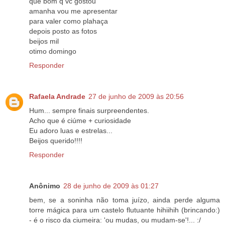
que bom q vc gostou
amanha vou me apresentar
para valer como plahaça
depois posto as fotos
beijos mil
otimo domingo
Responder
Rafaela Andrade
27 de junho de 2009 às 20:56
Hum... sempre finais surpreendentes.
Acho que é ciúme + curiosidade
Eu adoro luas e estrelas...
Beijos querido!!!!
Responder
Anônimo
28 de junho de 2009 às 01:27
bem, se a soninha não toma juízo, ainda perde alguma
torre mágica para um castelo flutuante hihiihih (brincando:)
- é o risco da ciumeira: 'ou mudas, ou mudam-se'!... :/