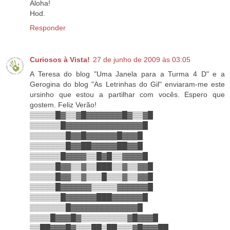
Aloha!
Hod.
Responder
Curiosos à Vista!
27 de junho de 2009 às 03:05
A Teresa do blog "Uma Janela para a Turma 4 D" e a
Gerogina do blog "As Letrinhas do Gil" enviaram-me este
ursinho que estou a partilhar com vocês. Espero que
gostem. Feliz Verão!
▒▒▒▒▒█▓▒▒▓█▓▓▓▓▓▓▓█▓▒▒▓█
▒▒▒▒▒▒█▓▓▓▓▓▓▓▓▓▓▓▓▓▓▓█
▒▒▒▒▒▒▒█▓▓█▓▓▓▓▓▓█▓▓▓█
▒▒▒▒▒▒▒█▓▓██▓▓▓▓▓██▓▓█
▒▒▒▒▒▒█▓▓▓▓▒▒█▓█▒▒▓▓▓▓█
▒▒▒▒▒█▓▓▒▒▓▒▒███▒▒▓▒▒▓▓█
▒▒▒▒▒█▓▓▒▒▓▒▒▒█▒▒▒▓▒▒▓▓█
▒▒▒▒▒█▓▓▓▓▓▓▒▒▒▒▒▓▓▓▓▓▓█
▒▒▒▒▒▒█▓▓▓▓▓▓███▓▓▓▓▓▓█
▒▒▒▒▒▒▒█▓▓▓▓▓▓▓▓▓▓▓▓▓█
▒▒▒▒█▓▓▓█▓▒▒▒▒▒▒▒▒▒▓█▓▓▓█
▒▒██▓▓▓█▓▒▒▒██▒██▒▒▒▓█▓▓▓██