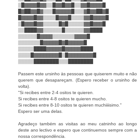
▒█▓▓▓▓█▓▓▒▒█▓▓█▓▓█▒▒▓▓█▓▓▓▓█
█▓██▓▓█▓▒▒▒█▓▓▓▓▓█▒▒▒▓█▓▓██▓█
█▓▓▓▓█▓▓▒▒▒▒█▓▓▓█▒▒▒▒▓▓█▓▓▓▓█
▒█▓▓▓█▓▓▒▒▒▒▒█▓█▒▒▒▒▒▓▓█▓▓▓█
▒▒████▓▓▒▒▒▒▒▒█▒▒▒▒▒▒▓▓████
▒▒▒▒▒▒█▓▓▓▓▒▒▒▒▒▒▒▓▓▓▓█
▒▒▒▒▒▒▒█▓▓▓▓▓█▓█▓▓▓▓▓█
▒▒▒▒▒████▓▓▓▓▓█▓▓▓▓▓████
▒▒▒▒█▓▓▓▓▓▓▓▓█▒█▓▓▓▓▓▓▓▓█
▒▒▒▒▒████████▒▒▒████████
Passem este ursinho às pessoas que quiserem muito e não
querem que desapareçam. (Espero receber o ursinho de
volta).
"Si recibes entre 2-4 ositos te quieren.
Si recibes entre 4-8 ositos te quieren mucho.
Si recibes entre 8-10 ositos te quieren muchiiiisimo."
Espero ser uma delas.
Agradeço também as visitas ao meu catninho ao longo
deste ano lectivo e espero que continuemos sempre com a
nossa correspondência.