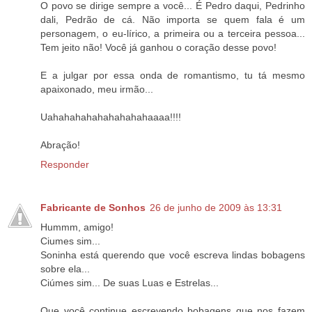
O povo se dirige sempre a você... É Pedro daqui, Pedrinho
dali, Pedrão de cá. Não importa se quem fala é um
personagem, o eu-lírico, a primeira ou a terceira pessoa...
Tem jeito não! Você já ganhou o coração desse povo!
E a julgar por essa onda de romantismo, tu tá mesmo
apaixonado, meu irmão...
Uahahahahahahahahahaaaa!!!!
Abração!
Responder
Fabricante de Sonhos
26 de junho de 2009 às 13:31
Hummm, amigo!
Ciumes sim...
Soninha está querendo que você escreva lindas bobagens
sobre ela...
Ciúmes sim... De suas Luas e Estrelas...
Que você continue escrevendo bobagens que nos fazem