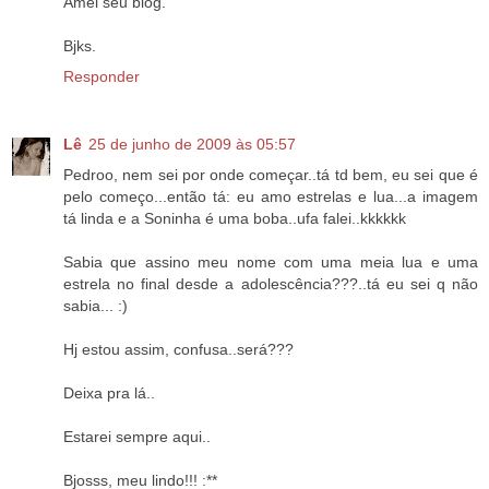
Amei seu blog.
Bjks.
Responder
Lê
25 de junho de 2009 às 05:57
Pedroo, nem sei por onde começar..tá td bem, eu sei que é
pelo começo...então tá: eu amo estrelas e lua...a imagem
tá linda e a Soninha é uma boba..ufa falei..kkkkkk
Sabia que assino meu nome com uma meia lua e uma
estrela no final desde a adolescência???..tá eu sei q não
sabia... :)
Hj estou assim, confusa..será???
Deixa pra lá..
Estarei sempre aqui..
Bjosss, meu lindo!!! :**