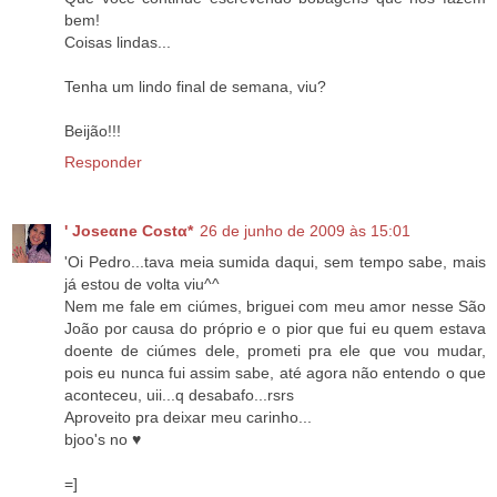
bem!
Coisas lindas...
Tenha um lindo final de semana, viu?
Beijão!!!
Responder
' Joseαne Costα*
26 de junho de 2009 às 15:01
'Oi Pedro...tava meia sumida daqui, sem tempo sabe, mais
já estou de volta viu^^
Nem me fale em ciúmes, briguei com meu amor nesse São
João por causa do próprio e o pior que fui eu quem estava
doente de ciúmes dele, prometi pra ele que vou mudar,
pois eu nunca fui assim sabe, até agora não entendo o que
aconteceu, uii...q desabafo...rsrs
Aproveito pra deixar meu carinho...
bjoo's no ♥
=]