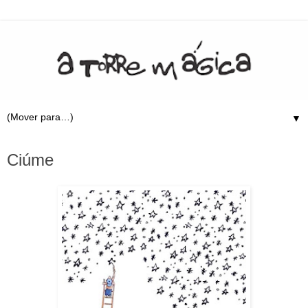
▼
24.6.09
Ciúme