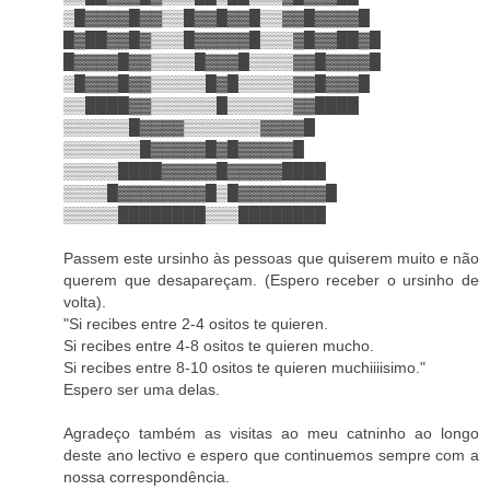
▒█▓▓▓▓█▓▓▒▒█▓▓█▓▓█▒▒▓▓█▓▓▓▓█
█▓██▓▓█▓▒▒▒█▓▓▓▓▓█▒▒▒▓█▓▓██▓█
█▓▓▓▓█▓▓▒▒▒▒█▓▓▓█▒▒▒▒▓▓█▓▓▓▓█
▒█▓▓▓█▓▓▒▒▒▒▒█▓█▒▒▒▒▒▓▓█▓▓▓█
▒▒████▓▓▒▒▒▒▒▒█▒▒▒▒▒▒▓▓████
▒▒▒▒▒▒█▓▓▓▓▒▒▒▒▒▒▒▓▓▓▓█
▒▒▒▒▒▒▒█▓▓▓▓▓█▓█▓▓▓▓▓█
▒▒▒▒▒████▓▓▓▓▓█▓▓▓▓▓████
▒▒▒▒█▓▓▓▓▓▓▓▓█▒█▓▓▓▓▓▓▓▓█
▒▒▒▒▒████████▒▒▒████████
Passem este ursinho às pessoas que quiserem muito e não
querem que desapareçam. (Espero receber o ursinho de
volta).
"Si recibes entre 2-4 ositos te quieren.
Si recibes entre 4-8 ositos te quieren mucho.
Si recibes entre 8-10 ositos te quieren muchiiiisimo."
Espero ser uma delas.
Agradeço também as visitas ao meu catninho ao longo
deste ano lectivo e espero que continuemos sempre com a
nossa correspondência.