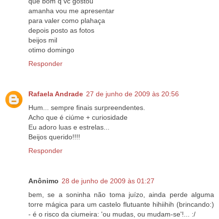
que bom q vc gostou
amanha vou me apresentar
para valer como plahaça
depois posto as fotos
beijos mil
otimo domingo
Responder
Rafaela Andrade
27 de junho de 2009 às 20:56
Hum... sempre finais surpreendentes.
Acho que é ciúme + curiosidade
Eu adoro luas e estrelas...
Beijos querido!!!!
Responder
Anônimo
28 de junho de 2009 às 01:27
bem, se a soninha não toma juízo, ainda perde alguma
torre mágica para um castelo flutuante hihiihih (brincando:)
- é o risco da ciumeira: 'ou mudas, ou mudam-se'!... :/