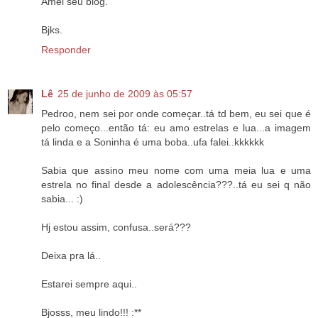
Amei seu blog.
Bjks.
Responder
Lê
25 de junho de 2009 às 05:57
Pedroo, nem sei por onde começar..tá td bem, eu sei que é
pelo começo...então tá: eu amo estrelas e lua...a imagem
tá linda e a Soninha é uma boba..ufa falei..kkkkkk
Sabia que assino meu nome com uma meia lua e uma
estrela no final desde a adolescência???..tá eu sei q não
sabia... :)
Hj estou assim, confusa..será???
Deixa pra lá..
Estarei sempre aqui..
Bjosss, meu lindo!!! :**