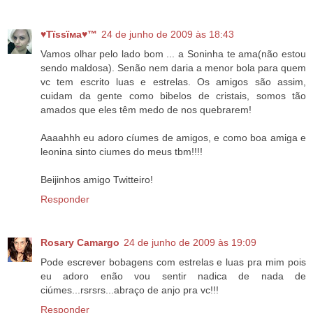
♥Тїѕѕїмa♥™
24 de junho de 2009 às 18:43
Vamos olhar pelo lado bom ... a Soninha te ama(não estou
sendo maldosa). Senão nem daria a menor bola para quem
vc tem escrito luas e estrelas. Os amigos são assim,
cuidam da gente como bibelos de cristais, somos tão
amados que eles têm medo de nos quebrarem!
Aaaahhh eu adoro cíumes de amigos, e como boa amiga e
leonina sinto ciumes do meus tbm!!!!
Beijinhos amigo Twitteiro!
Responder
Rosary Camargo
24 de junho de 2009 às 19:09
Pode escrever bobagens com estrelas e luas pra mim pois
eu adoro enão vou sentir nadica de nada de
ciúmes...rsrsrs...abraço de anjo pra vc!!!
Responder