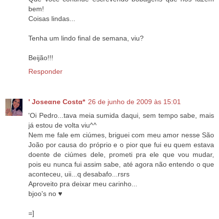
bem!
Coisas lindas...
Tenha um lindo final de semana, viu?
Beijão!!!
Responder
' Joseαne Costα*
26 de junho de 2009 às 15:01
'Oi Pedro...tava meia sumida daqui, sem tempo sabe, mais
já estou de volta viu^^
Nem me fale em ciúmes, briguei com meu amor nesse São
João por causa do próprio e o pior que fui eu quem estava
doente de ciúmes dele, prometi pra ele que vou mudar,
pois eu nunca fui assim sabe, até agora não entendo o que
aconteceu, uii...q desabafo...rsrs
Aproveito pra deixar meu carinho...
bjoo's no ♥
=]