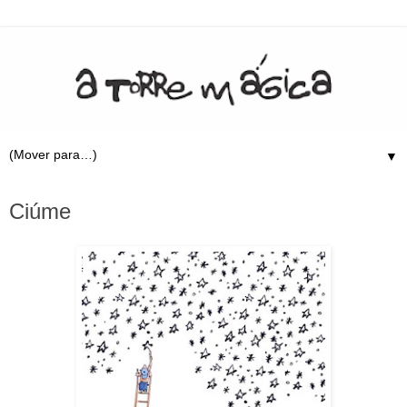
▼
24.6.09
Ciúme