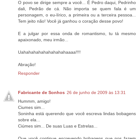
O povo se dirige sempre a você... É Pedro daqui, Pedrinho
dali, Pedrão de cá. Não importa se quem fala é um
personagem, o eu-lírico, a primeira ou a terceira pessoa...
Tem jeito não! Você já ganhou o coração desse povo!
E a julgar por essa onda de romantismo, tu tá mesmo
apaixonado, meu irmão...
Uahahahahahahahahahaaaa!!!!
Abração!
Responder
Fabricante de Sonhos
26 de junho de 2009 às 13:31
Hummm, amigo!
Ciumes sim...
Soninha está querendo que você escreva lindas bobagens
sobre ela...
Ciúmes sim... De suas Luas e Estrelas...
Que você continue escrevendo bobagens que nos fazem