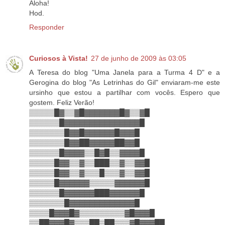
Aloha!
Hod.
Responder
Curiosos à Vista!
27 de junho de 2009 às 03:05
A Teresa do blog "Uma Janela para a Turma 4 D" e a
Gerogina do blog "As Letrinhas do Gil" enviaram-me este
ursinho que estou a partilhar com vocês. Espero que
gostem. Feliz Verão!
▒▒▒▒▒█▓▒▒▓█▓▓▓▓▓▓▓█▓▒▒▓█
▒▒▒▒▒▒█▓▓▓▓▓▓▓▓▓▓▓▓▓▓▓█
▒▒▒▒▒▒▒█▓▓█▓▓▓▓▓▓█▓▓▓█
▒▒▒▒▒▒▒█▓▓██▓▓▓▓▓██▓▓█
▒▒▒▒▒▒█▓▓▓▓▒▒█▓█▒▒▓▓▓▓█
▒▒▒▒▒█▓▓▒▒▓▒▒███▒▒▓▒▒▓▓█
▒▒▒▒▒█▓▓▒▒▓▒▒▒█▒▒▒▓▒▒▓▓█
▒▒▒▒▒█▓▓▓▓▓▓▒▒▒▒▒▓▓▓▓▓▓█
▒▒▒▒▒▒█▓▓▓▓▓▓███▓▓▓▓▓▓█
▒▒▒▒▒▒▒█▓▓▓▓▓▓▓▓▓▓▓▓▓█
▒▒▒▒█▓▓▓█▓▒▒▒▒▒▒▒▒▒▓█▓▓▓█
▒▒██▓▓▓█▓▒▒▒██▒██▒▒▒▓█▓▓▓██