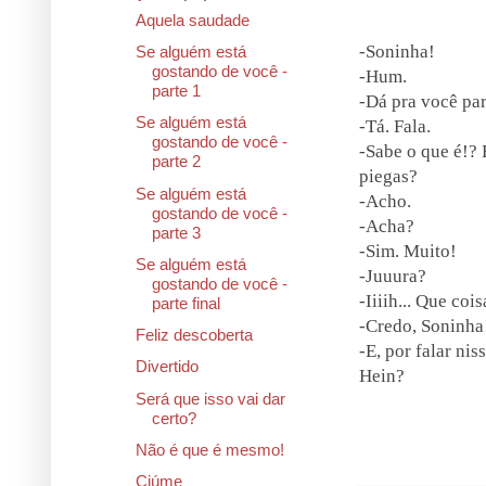
Aquela saudade
-Soninha!
Se alguém está
gostando de você -
-Hum.
parte 1
-Dá pra você par
Se alguém está
-Tá. Fala.
gostando de você -
-Sabe o que é!? 
parte 2
piegas?
Se alguém está
-Acho.
gostando de você -
-Acha?
parte 3
-Sim. Muito!
Se alguém está
-Juuura?
gostando de você -
-Iiiih... Que co
parte final
-Credo, Soninha!
Feliz descoberta
-E, por falar ni
Divertido
Hein?
Será que isso vai dar
certo?
Não é que é mesmo!
Ciúme