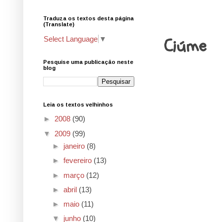
Traduza os textos desta página
24.6.09
(Translate)
Ciúme
Select Language
▼
Pesquise uma publicação neste
blog
Leia os textos velhinhos
►
2008
(90)
▼
2009
(99)
►
janeiro
(8)
►
fevereiro
(13)
►
março
(12)
►
abril
(13)
►
maio
(11)
▼
junho
(10)