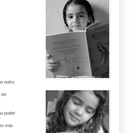
o outro.
 ter
ão poder
r
em mta