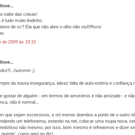
isse...
o sabe das coisas!
a é tudo muito lindinho.
ciúme de vc? Ela que não abre o olho não viu!!!Rsrsr
ho.
o de 2009 às 19:15
isse...
dro?!...hummm ;)
pre da nossa insegurança, talvez falta de auto-estima e confiança n
e gostar de alguém - em termos de amor/eros e não amizade - e não
nca, não é normal...
om que sejam excessivos, e mt menos doentios a ponto de o outro n
tendendo um telefonema, estando na net, colocar uma roupa nova, se
credo!isso não mesmo, por isso, bom mesmo é refrearmos e dizer s
 quente', como aqui se diz)