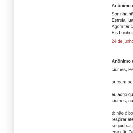
Anônimo d
Soninha nã
Estrela, lu
Agora ter 
Bjs bonitin
24 de junh
Anônimo d
ciúmes, Pe
surgem sem
eu acho qu
ciúmes, nu
tb não é b
respirar a
seguido...
emoção ('a