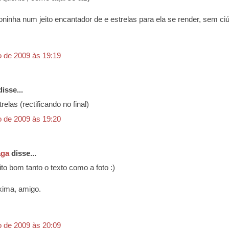
oninha num jeito encantador de e estrelas para ela se render, sem c
o de 2009 às 19:19
isse...
relas (rectificando no final)
o de 2009 às 19:20
aga
disse...
to bom tanto o texto como a foto :)
xima, amigo.
o de 2009 às 20:09