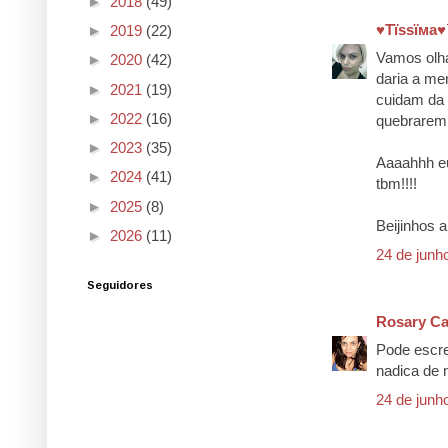
►
2018
(49)
♥Тїѕѕїмa
►
2019
(22)
Vamos olha
►
2020
(42)
daria a me
►
2021
(19)
cuidam da 
►
2022
(16)
quebrarem
►
2023
(35)
Aaaahhh eu
►
2024
(41)
tbm!!!!
►
2025
(8)
Beijinhos a
►
2026
(11)
24 de junh
Seguidores
Rosary C
Pode escre
nadica de n
24 de junh