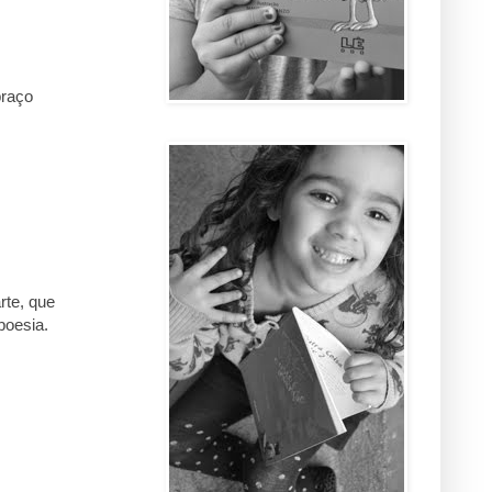
braço
rte, que
poesia.