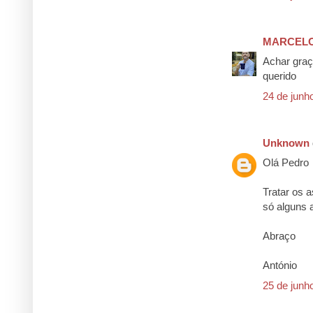
MARCELO
Achar graç
querido
24 de junh
Unknown
Olá Pedro
Tratar os 
só alguns 
Abraço
António
25 de junh