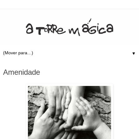
▼
27.12.09
Amenidade