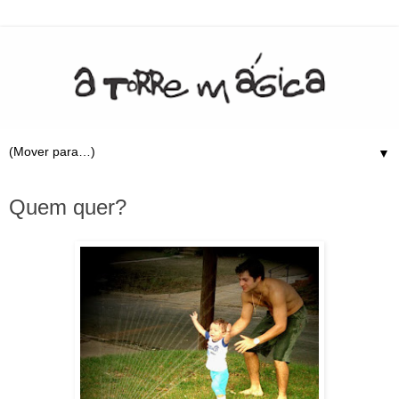
▼
12.12.09
Quem quer?