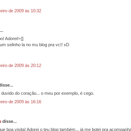
reiro de 2009 às 10:32
..
oo! Adorei!=]]
 um selinho la no mu blog pra vc!! xD
reiro de 2009 às 20:12
isse...
duvido do coração... o meu por exemplo, é cego.
reiro de 2009 às 16:16
a
disse...
que boa visita! Adorei o teu blog também... já me botei pra acompanh