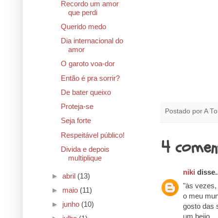
Recordo um amor
que perdi
Querido medo
Dia internacional do
amor
O garoto voa-dor
Então é pra sorrir?
De bater queixo
Proteja-se
Postado por
A To
Seja forte
Respeitável público!
4 comen
Divida e depois
multiplique
niki
disse..
►
abril
(13)
"às vezes,
►
maio
(11)
o meu mund
►
junho
(10)
gosto das 
um beijo