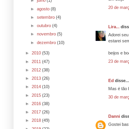
►
julho
(1)
20 de març
►
agosto
(8)
►
setembro
(4)
►
outubro
(4)
Lira...
diss
►
novembro
(5)
Adorei seu
estarei se
►
dezembro
(10)
beijos e b
►
2010
(53)
23 de març
►
2011
(47)
►
2012
(38)
►
2013
(26)
Ed
disse...
►
2014
(10)
Mas é tão 
►
2015
(23)
30 de març
►
2016
(38)
►
2017
(26)
Danni
diss
►
2018
(49)
Gostei bast
►
2019
(22)