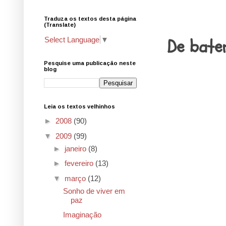
Traduza os textos desta página
18.3.09
(Translate)
De bate
Select Language
▼
Pesquise uma publicação neste
blog
Leia os textos velhinhos
►
2008
(90)
▼
2009
(99)
►
janeiro
(8)
►
fevereiro
(13)
▼
março
(12)
Sonho de viver em
paz
Imaginação