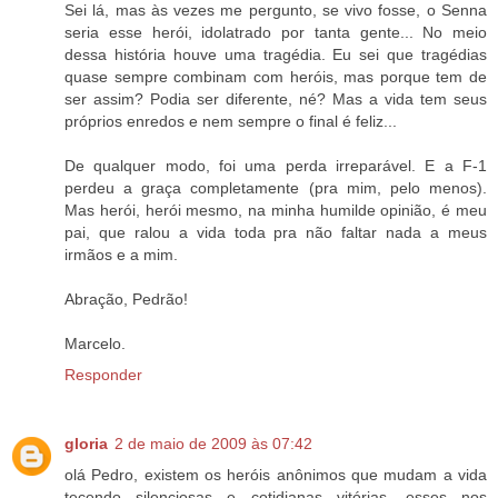
Sei lá, mas às vezes me pergunto, se vivo fosse, o Senna
seria esse herói, idolatrado por tanta gente... No meio
dessa história houve uma tragédia. Eu sei que tragédias
quase sempre combinam com heróis, mas porque tem de
ser assim? Podia ser diferente, né? Mas a vida tem seus
próprios enredos e nem sempre o final é feliz...
De qualquer modo, foi uma perda irreparável. E a F-1
perdeu a graça completamente (pra mim, pelo menos).
Mas herói, herói mesmo, na minha humilde opinião, é meu
pai, que ralou a vida toda pra não faltar nada a meus
irmãos e a mim.
Abração, Pedrão!
Marcelo.
Responder
gloria
2 de maio de 2009 às 07:42
olá Pedro, existem os heróis anônimos que mudam a vida
tecendo silenciosas e cotidianas vitórias. esses nos