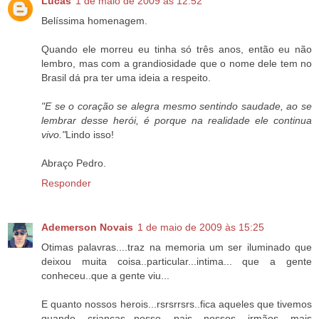
Lucas
1 de maio de 2009 às 12:52
Belíssima homenagem.
Quando ele morreu eu tinha só três anos, então eu não
lembro, mas com a grandiosidade que o nome dele tem no
Brasil dá pra ter uma ideia a respeito.
"E se o coração se alegra mesmo sentindo saudade, ao se
lembrar desse herói, é porque na realidade ele continua
vivo."
Lindo isso!
Abraço Pedro.
Responder
Ademerson Novais
1 de maio de 2009 às 15:25
Otimas palavras....traz na memoria um ser iluminado que
deixou muita coisa..particular...intima... que a gente
conheceu..que a gente viu...
E quanto nossos herois...rsrsrrsrs..fica aqueles que tivemos
quando crianças...nosso pais....nossos irmãos mais