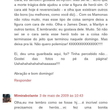
a morte trágica dele ajudou a criar a figura de herói sim. O
cara até hoje é reverenciado - e olha que existiram outros
tão bons (ou melhores, como você diz)... Com os Mamonas
não rolou muito, mas esse tipo de coisa sempre deixa a
figura com cara de mito. Olha o James Dean, a Marilyn e
outros tantos. E lembrando: eu gostava dele. Muito. Só não
sei se o cara seria esse herói todo se a coisa não
terminasse do jeito que terminou naquele domingo. Mas
deixa pra lá. Não quero polemizar! KKKKKKKKKKKKK!!!!!
Ei, deu uma guaribada aqui, foi? Tinha percebido não...
Gostei das fotos no pé da página!
Uahahahahahahahaaaaaa!!!!
Abração e bom domingo!
Responder
Mimirabolante
3 de maio de 2009 às 10:43
Olha,eu me lembro como se fosse hj.....é incrível como
precisamos de heróis....vc fez uma bonita