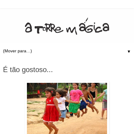
▼
23.8.09
É tão gostoso...