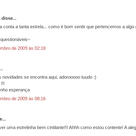
a
disse...
 a conta a tanta estrela... como é bom sentir que pertencemos a algo
questionáveis~
mbro de 2009 às 02:18
..
as novidades se encontra aqui, adorooooo tuudo :)
!!!
tenho esperança
mbro de 2009 às 08:16
...
er uma estrelinha bem cintilante!!! Ahhh como estou contente! A alegr