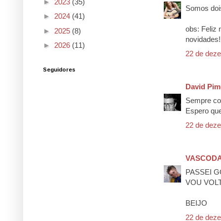
►
2023
(35)
Somos dois
►
2024
(41)
obs: Feliz 
►
2025
(8)
novidades!
►
2026
(11)
22 de deze
Seguidores
David Pim
Sempre com
Espero que
22 de deze
VASCOD
PASSEI G
VOU VOL
BEIJO
22 de deze