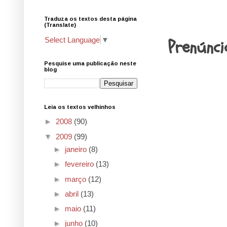
Traduza os textos desta página
22.12.09
(Translate)
Prenúnci
Select Language
▼
Pesquise uma publicação neste
blog
Leia os textos velhinhos
►
2008
(90)
▼
2009
(99)
►
janeiro
(8)
►
fevereiro
(13)
►
março
(12)
►
abril
(13)
►
maio
(11)
►
junho
(10)