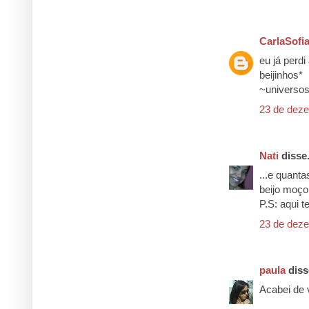
CarlaSofi
eu já perdi
beijinhos*
~universos
23 de deze
Nati
disse.
...e quant
beijo moço 
P.S: aqui 
23 de deze
paula
disse
Acabei de v