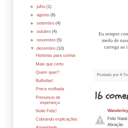
►
julho
(1)
►
agosto
(8)
►
setembro
(4)
►
outubro
(4)
Eu sempre cont
►
novembro
(5)
medo de nasc
carrega ao 
▼
dezembro
(10)
Histórias para sonhar
Mais que certo
Quem quer?
Postado por
A To
Bulhufas!
Prece molhada
16 comen
Prenúncio de
esperança
Wanderley
Noite Feliz!
Feliz Natal
Cobrando explicações
Abração
Amenidade