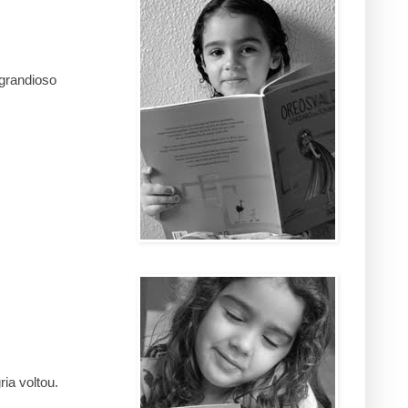
 grandioso
ia voltou.