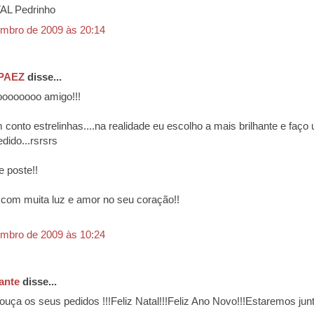
AL Pedrinho
mbro de 2009 às 20:14
PAEZ
disse...
oooooooo amigo!!!
conto estrelinhas....na realidade eu escolho a mais brilhante e faço
dido...rsrsrs
e poste!!
l com muita luz e amor no seu coração!!
mbro de 2009 às 10:24
ante
disse...
uça os seus pedidos !!!Feliz Natal!!!Feliz Ano Novo!!!Estaremos ju