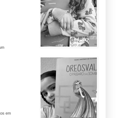
 um
ntos em