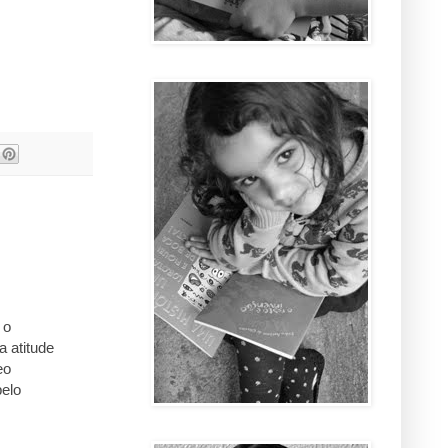
 o
 atitude
eo
pelo