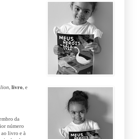
lion
,
livro
, e
membro da
aior número
ao livro e à