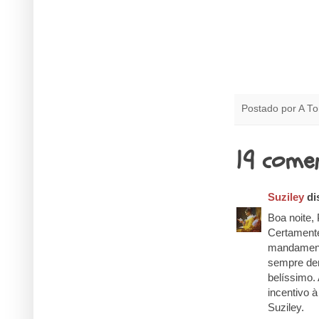
Postado por
A To
19 comen
Suziley
dis
Boa noite,
Certamente
mandamento
sempre dem
belíssimo.
incentivo à
Suziley.