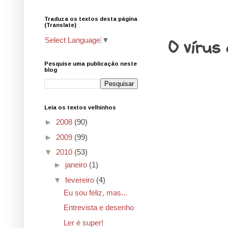
Traduza os textos desta página
28.2.10
(Translate)
O vírus 
Select Language
▼
Pesquise uma publicação neste
blog
Leia os textos velhinhos
►
2008
(90)
►
2009
(99)
▼
2010
(53)
►
janeiro
(1)
▼
fevereiro
(4)
Eu sou feliz, mas...
Entrevista e desenho
Ler é super!