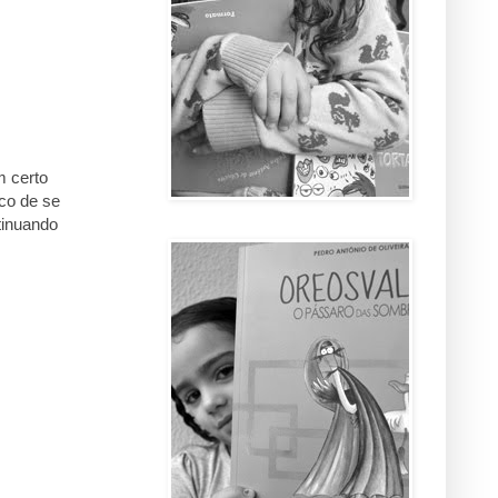
 certo
co de se
tinuando