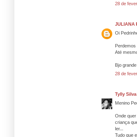
28 de feve
JULIANA 
Oi Pedrinho
Perdemos 
Até mesmo 
Bjo grande
28 de feve
Tylly Silva
Menino Ped
Onde quer 
criança que
ler...
Tudo que e