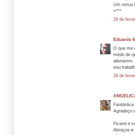
Um xeruu n
=***
28 de feve
Eduardo M
O que me 
medo de qu
alienarem.
seu trabal
28 de feve
ANGELIC
Fantástica
Agradeço a
Ficarei e vo
Abraços e