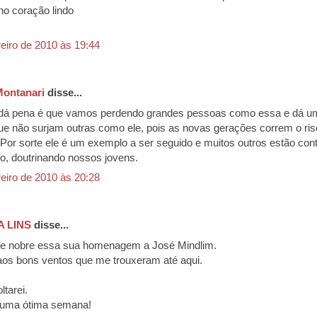
o coração lindo
reiro de 2010 às 19:44
ontanari
disse...
dá pena é que vamos perdendo grandes pessoas como essa e dá um
e não surjam outras como ele, pois as novas gerações correm o ris
 Por sorte ele é um exemplo a ser seguido e muitos outros estão con
ho, doutrinando nossos jovens.
reiro de 2010 às 20:28
A LINS
disse...
 e nobre essa sua homenagem a José Mindlim.
os bons ventos que me trouxeram até aqui.
ltarei.
 uma ótima semana!