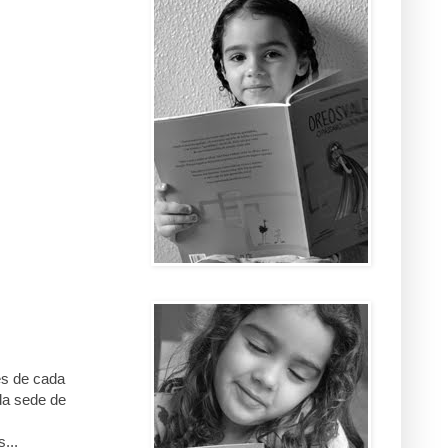
és de cada
 da sede de
...