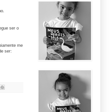
uo.
egue ser o
abiamente me
de ser: