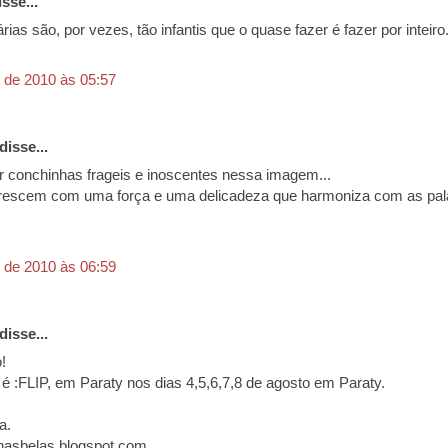
sse...
árias são, por vezes, tão infantis que o quase fazer é fazer por inteir
 de 2010 às 05:57
disse...
r conchinhas frageis e inoscentes nessa imagem...
rescem com uma força e uma delicadeza que harmoniza com as pal
 de 2010 às 06:59
disse...
!
 é :FLIP, em Paraty nos dias 4,5,6,7,8 de agosto em Paraty.
a.
asbelas.blogspot.com