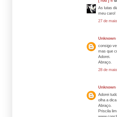
[ rod ] ®
di
As lutas di
meu caro!
27 de maio
Unknown
consigo ve
mas que c
Adorei.
Abraço.
28 de maio
Unknown
Adorei tudo
olha a dica
Abraço.
Priscila lim
www.conch