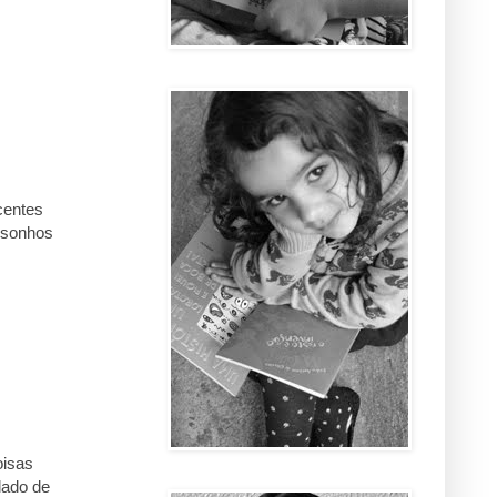
centes
 sonhos
oisas
lado de