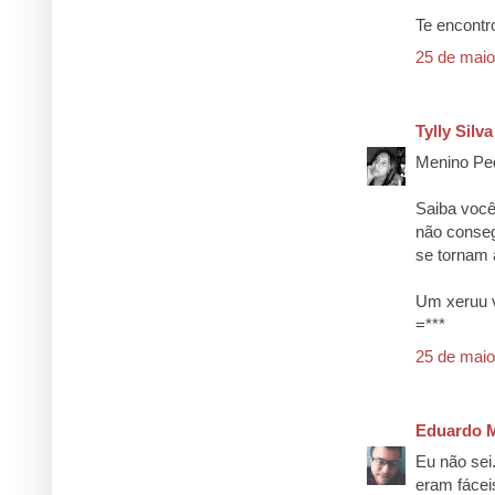
Te encontr
25 de maio
Tylly Silva
Menino Ped
Saiba você
não conseg
se tornam 
Um xeruu v
=***
25 de maio
Eduardo M
Eu não sei
eram fácei