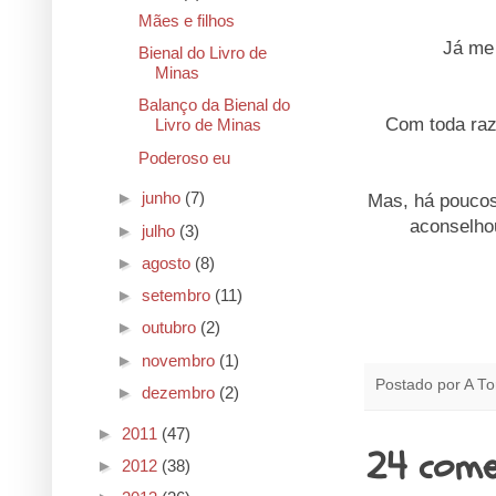
Mães e filhos
Já me
Bienal do Livro de
Minas
Balanço da Bienal do
Com toda raz
Livro de Minas
Poderoso eu
►
junho
(7)
Mas, há poucos
aconselho
►
julho
(3)
►
agosto
(8)
►
setembro
(11)
►
outubro
(2)
►
novembro
(1)
Postado por
A To
►
dezembro
(2)
►
2011
(47)
24 come
►
2012
(38)