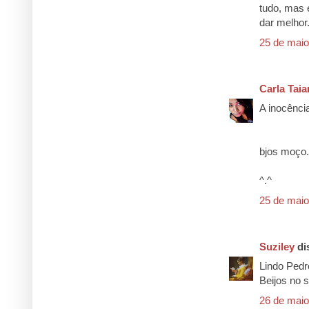
tudo, mas 
dar melho
25 de maio
Carla Taia
A inocência
bjos moço.
^.^
25 de maio
Suziley
dis
Lindo Pedr
Beijos no 
26 de maio