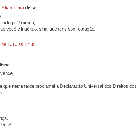
 Elian Lima
disse...
o
 foi legal ? (rimou).
e você é ingênuo, sinal que tens bom coração.
 de 2010 às 17:35
isse...
 vence!
e que nesta tarde proclamei a Declaração Universal dos Direitos dos
s.
nça.
dente!