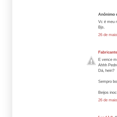
Anônimo d
Vc é meu m
Bjs.
26 de maio
Fabricant
E vence m
Ahhh Pedro
Dá, hein?
Sempro bo
Beijos ino
26 de maio