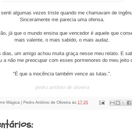
 senti algumas vezes triste quando me chamavam de ingên
Sinceramente me parecia uma ofensa.
ão, já que o mundo ensina que vencedor é aquele que cons
mais valente, o mais sabido, o mais audaz.
 dias, um amigo achou muita graça nesse meu relato. E s
u a não me preocupar com esses pormenores do meu jeito 
...
"É que a inocência também vence as lutas.”.
pedro antônio de oliveira
rre Mágica | Pedro Antônio de Oliveira
às
17:25
ntários: