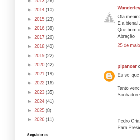
►
2013
(26)
Wanderley
►
2014
(10)
Olá menin
►
2015
(23)
E a bienal ,
►
2016
(38)
Que bom qu
Abração
►
2017
(26)
25 de maio
►
2018
(49)
►
2019
(22)
►
2020
(42)
pipanoar
d
►
2021
(19)
Eu sei que
►
2022
(16)
Tanto venc
►
2023
(35)
Sonhadore
►
2024
(41)
►
2025
(8)
►
2026
(11)
Pedro Cria
Para Presi
Seguidores