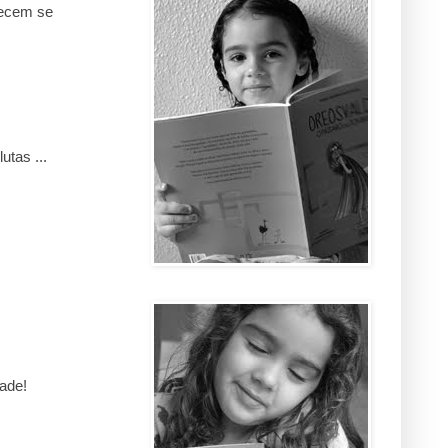
recem se
utas ...
dade!