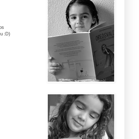
os
eu :D)