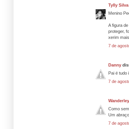
Tylly Silva
Menino Pedro
A figura d
proteger, f
xerim mais
7 de agost
Danny
diss
Pai é tudo 
7 de agost
Wanderley
Como sempr
Um abraç
7 de agost