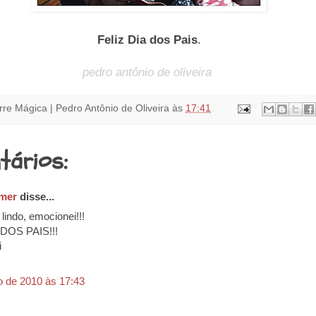
Feliz Dia dos Pais
.
pedro antônio de oliveira
rre Mágica | Pedro Antônio de Oliveira
às
17:41
tários:
mer
disse...
lindo, emocionei!!!
 DOS PAIS!!!
i
o de 2010 às 17:43