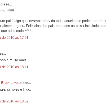
disse...
!!!!!!!!!!
e um pai é algo que levamos pra vida toda, aquele que pode sempre n
ortalecer, erguer.. Feliz dias dos pais pra todos os pais ( incluindo o s
 que adocicado =***
o de 2010 às 17:51
e...
isso e muito mais...
o de 2010 às 18:41
 Elian Lima
disse...
e, simples e lindo.
o
o de 2010 às 18:52