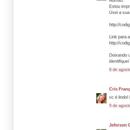
Admito.
Estou impr
Usei a sua
http://codi
Link para 
http://codi
Deixando u
identifiqu
8 de agost
Cris Fran
vc é lindo!
9 de agost
Jeferson 