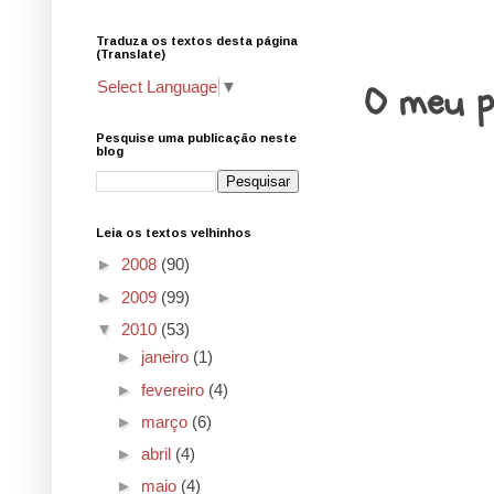
Traduza os textos desta página
7.8.10
(Translate)
O meu p
Select Language
▼
Pesquise uma publicação neste
blog
Leia os textos velhinhos
►
2008
(90)
►
2009
(99)
▼
2010
(53)
►
janeiro
(1)
►
fevereiro
(4)
►
março
(6)
►
abril
(4)
►
maio
(4)