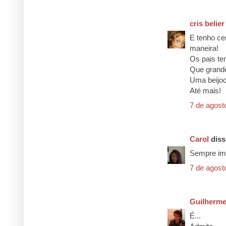
cris belier
E tenho ce
maneira!
Os pais te
Que grande
Uma beijoc
Até mais!
7 de agost
Carol
disse
Sempre im
7 de agost
Guilherme
É...