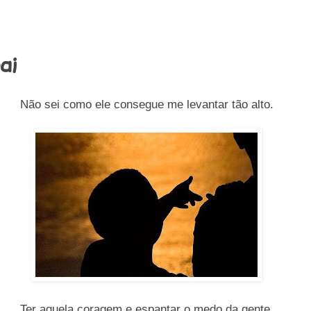
ai
Não sei como ele consegue me levantar tão alto.
Ter aquela coragem e espantar o medo da gente.