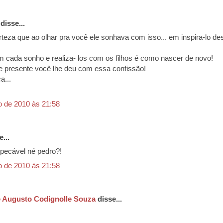
disse...
rteza que ao olhar pra você ele sonhava com isso... em inspira-lo de
m cada sonho e realiza- los com os filhos é como nascer de novo!
 presente você lhe deu com essa confissão!
a...
o de 2010 às 21:58
...
pecável né pedro?!
o de 2010 às 21:58
 Augusto Codignolle Souza
disse...