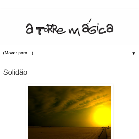
▼
25.1.11
Solidão