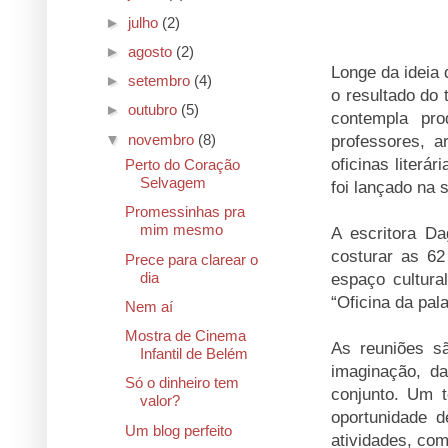
►
julho
(2)
►
agosto
(2)
Longe da ideia 
►
setembro
(4)
o resultado do 
►
outubro
(5)
contempla pro
▼
novembro
(8)
professores, a
oficinas literá
Perto do Coração
Selvagem
foi lançado na 
Promessinhas pra
mim mesmo
A escritora Da
costurar as 62
Prece para clarear o
dia
espaço cultura
“Oficina da pal
Nem aí
Mostra de Cinema
As reuniões sã
Infantil de Belém
imaginação, da
Só o dinheiro tem
conjunto. Um t
valor?
oportunidade d
Um blog perfeito
atividades, com