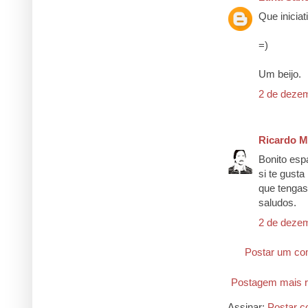
Que iniciat
=)
Um beijo.
2 de dezem
Ricardo M
Bonito espa
si te gusta
que tengas 
saludos.
2 de dezem
Postar um co
Postagem mais r
Assinar:
Postar c