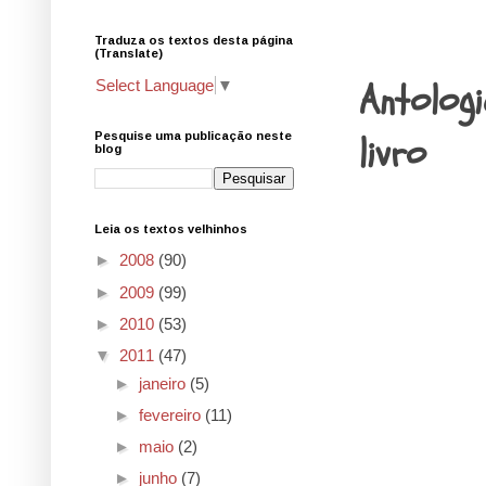
Traduza os textos desta página
30.11.11
(Translate)
Antologi
Select Language
▼
livro
Pesquise uma publicação neste
blog
Leia os textos velhinhos
►
2008
(90)
►
2009
(99)
►
2010
(53)
▼
2011
(47)
►
janeiro
(5)
►
fevereiro
(11)
►
maio
(2)
►
junho
(7)