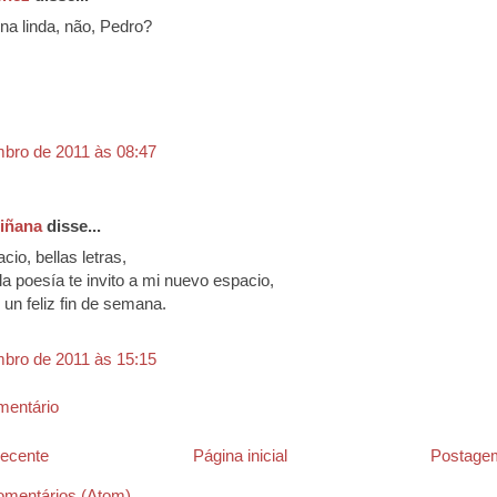
ina linda, não, Pedro?
bro de 2011 às 08:47
iñana
disse...
cio, bellas letras,
 la poesía te invito a mi nuevo espacio,
un feliz fin de semana.
bro de 2011 às 15:15
mentário
ecente
Página inicial
Postagem
omentários (Atom)