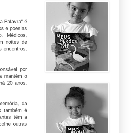
da Palavra” é
os e poesias
o. Médicos,
em noites de
es encontros,
onsável por
Ela mantém o
 há 20 anos.
memória, da
ão também é
pantes têm a
colhe outras