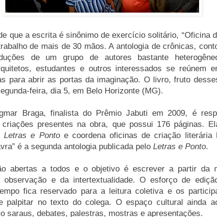
de que a escrita é sinônimo de exercício solitário, “Oficina 
trabalho de mais de 30 mãos. A antologia de crônicas, cont
duções de um grupo de autores bastante heterogêne
rquitetos, estudantes e outros interessados se reúnem 
rias para abrir as portas da imaginação. O livro, fruto dess
segunda-feira, dia 5, em Belo Horizonte (MG).
gmar Braga, finalista do Prêmio Jabuti em 2009, é resp
 cria­ções presentes na obra, que possui 176 páginas. 
l
Letras e Ponto
e coordena oficinas de criação literária
avra” é a segunda antologia publicada pelo
Letras e Ponto
.
o abertas a todos e o objetivo é escrever a partir da 
 observação e da inter­textualidade. O esforço de ediç
empo fica reservado para a leitura coletiva e os partici
e palpitar no texto do colega. O espaço cultural ainda a
o saraus, debates, palestras, mostras e apresentações.