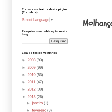
Traduza os textos desta página
5.4.13
(Translate)
Molhanç
Select Language
▼
Pesquise uma publicação neste
blog
Leia os textos velhinhos
►
2008
(90)
►
2009
(99)
►
2010
(53)
►
2011
(47)
►
2012
(38)
▼
2013
(26)
►
janeiro
(1)
►
fevereiro
(3)