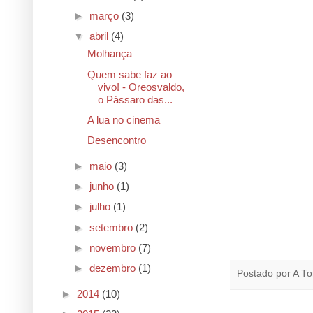
►
março
(3)
▼
abril
(4)
Molhança
Quem sabe faz ao
vivo! - Oreosvaldo,
o Pássaro das...
A lua no cinema
Desencontro
►
maio
(3)
►
junho
(1)
►
julho
(1)
►
setembro
(2)
►
novembro
(7)
►
dezembro
(1)
Postado por
A To
►
2014
(10)