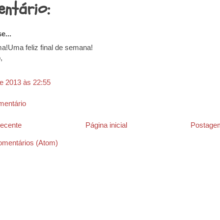
ntário:
e...
a!Uma feliz final de semana!
,
de 2013 às 22:55
mentário
ecente
Página inicial
Postagem
omentários (Atom)