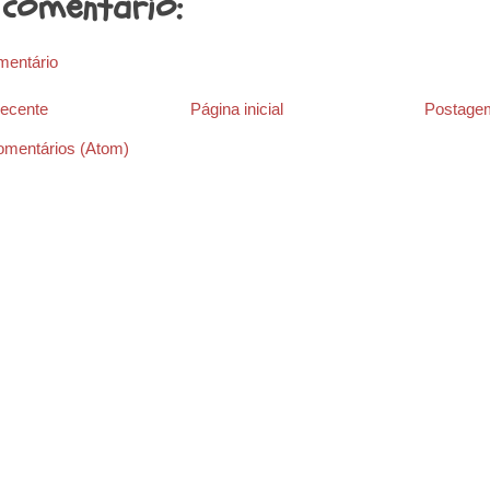
comentário:
mentário
ecente
Página inicial
Postagem
omentários (Atom)