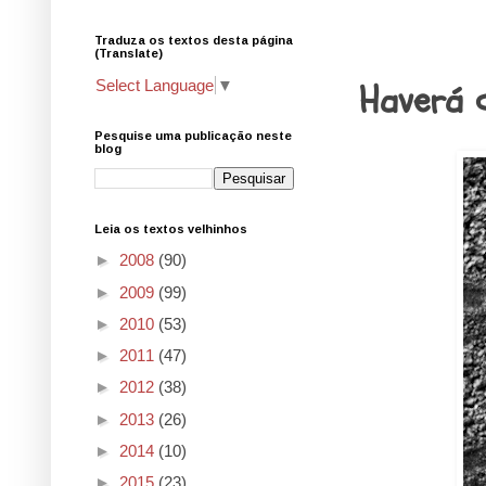
Traduza os textos desta página
12.10.20
(Translate)
Haverá q
Select Language
▼
Pesquise uma publicação neste
blog
Leia os textos velhinhos
►
2008
(90)
►
2009
(99)
►
2010
(53)
►
2011
(47)
►
2012
(38)
►
2013
(26)
►
2014
(10)
►
2015
(23)