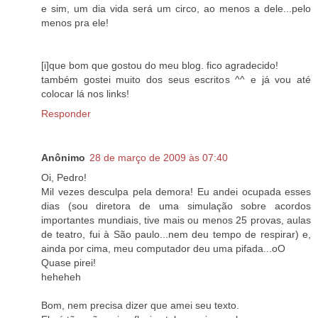
e sim, um dia vida será um circo, ao menos a dele...pelo
menos pra ele!
[i]que bom que gostou do meu blog. fico agradecido!
também gostei muito dos seus escritos ^^ e já vou até
colocar lá nos links!
Responder
Anônimo
28 de março de 2009 às 07:40
Oi, Pedro!
Mil vezes desculpa pela demora! Eu andei ocupada esses
dias (sou diretora de uma simulação sobre acordos
importantes mundiais, tive mais ou menos 25 provas, aulas
de teatro, fui à São paulo...nem deu tempo de respirar) e,
ainda por cima, meu computador deu uma pifada...oO
Quase pirei!
heheheh
Bom, nem precisa dizer que amei seu texto.