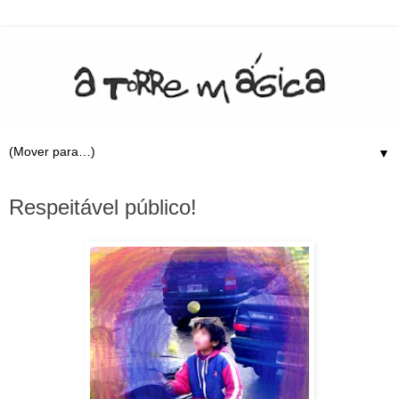
▼
23.3.09
Respeitável público!