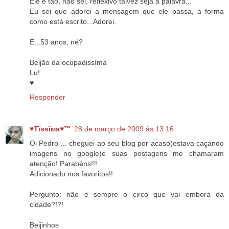
Ele é tão, não sei, reflexivo talvez seja a palavra...
Eu sei que adorei a mensagem que ele passa, a forma
como está escrito...Adorei.
E...53 anos, né?
Beijão da ocupadissíma
Lu!
♥
Responder
♥Тїѕѕїмa♥™
28 de março de 2009 às 13:16
Oi Pedro ... cheguei ao seu blog por acaso(estava caçando
imagens no google)e suas postagens me chamaram
atenção! Parabéns!!!
Adicionado nos favoritos!!
Pergunto: não é sempre o circo que vai embora da
cidade?!?!
Beijinhos