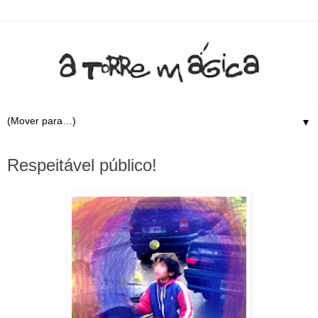
▼
23.3.09
Respeitável público!