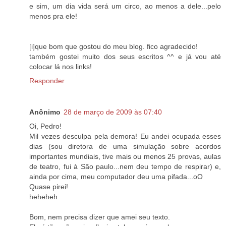
e sim, um dia vida será um circo, ao menos a dele...pelo
menos pra ele!
[i]que bom que gostou do meu blog. fico agradecido!
também gostei muito dos seus escritos ^^ e já vou até
colocar lá nos links!
Responder
Anônimo
28 de março de 2009 às 07:40
Oi, Pedro!
Mil vezes desculpa pela demora! Eu andei ocupada esses
dias (sou diretora de uma simulação sobre acordos
importantes mundiais, tive mais ou menos 25 provas, aulas
de teatro, fui à São paulo...nem deu tempo de respirar) e,
ainda por cima, meu computador deu uma pifada...oO
Quase pirei!
heheheh
Bom, nem precisa dizer que amei seu texto.