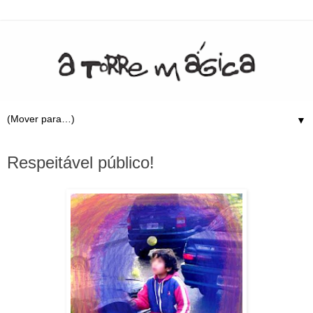
▼
23.3.09
Respeitável público!