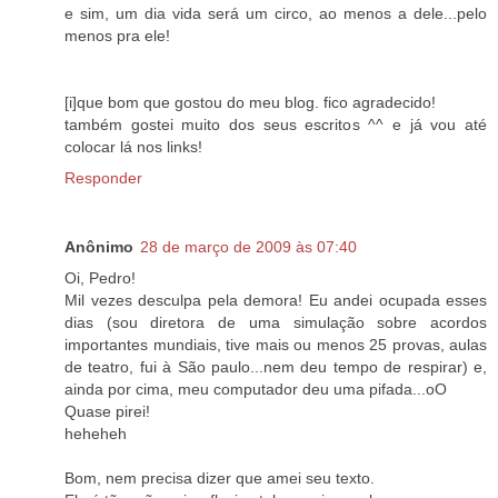
e sim, um dia vida será um circo, ao menos a dele...pelo
menos pra ele!
[i]que bom que gostou do meu blog. fico agradecido!
também gostei muito dos seus escritos ^^ e já vou até
colocar lá nos links!
Responder
Anônimo
28 de março de 2009 às 07:40
Oi, Pedro!
Mil vezes desculpa pela demora! Eu andei ocupada esses
dias (sou diretora de uma simulação sobre acordos
importantes mundiais, tive mais ou menos 25 provas, aulas
de teatro, fui à São paulo...nem deu tempo de respirar) e,
ainda por cima, meu computador deu uma pifada...oO
Quase pirei!
heheheh
Bom, nem precisa dizer que amei seu texto.