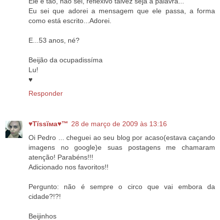
Ele é tão, não sei, reflexivo talvez seja a palavra...
Eu sei que adorei a mensagem que ele passa, a forma
como está escrito...Adorei.
E...53 anos, né?
Beijão da ocupadissíma
Lu!
♥
Responder
♥Тїѕѕїмa♥™
28 de março de 2009 às 13:16
Oi Pedro ... cheguei ao seu blog por acaso(estava caçando
imagens no google)e suas postagens me chamaram
atenção! Parabéns!!!
Adicionado nos favoritos!!
Pergunto: não é sempre o circo que vai embora da
cidade?!?!
Beijinhos