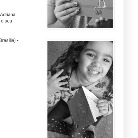
 Adriana
 o seu
rasília) -