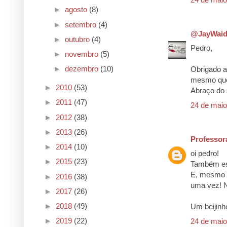
►
agosto
(8)
►
setembro
(4)
@JayWaid
►
outubro
(4)
Pedro,
►
novembro
(5)
►
dezembro
(10)
Obrigado a 
mesmo que 
►
2010
(53)
Abraço do 
►
2011
(47)
24 de maio
►
2012
(38)
►
2013
(26)
Professor
►
2014
(10)
oi pedro!
►
2015
(23)
Também est
E, mesmo q
►
2016
(38)
uma vez! N
►
2017
(26)
►
2018
(49)
Um beijinho
►
2019
(22)
24 de maio