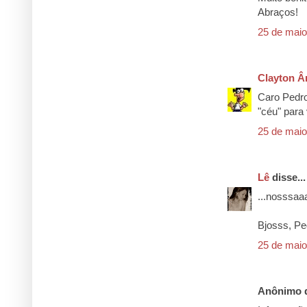
Abraços!
25 de maio
Clayton Â
Caro Pedro
"céu" para
25 de maio
Lê
disse...
...nosssaa
Bjosss, Pe
25 de maio
Anônimo d