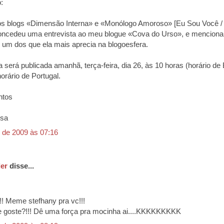
:
os blogs «Dimensão Interna» e «Monólogo Amoroso» [Eu Sou Você /
ncedeu uma entrevista ao meu blogue «Cova do Urso», e menciona
 um dos que ela mais aprecia na blogoesfera.
a será publicada amanhã, terça-feira, dia 26, às 10 horas (horário de B
orário de Portugal.
ntos
osa
 de 2009 às 07:16
er
disse...
!! Meme stefhany pra vc!!!
 goste?!!! Dê uma força pra mocinha ai....KKKKKKKKK