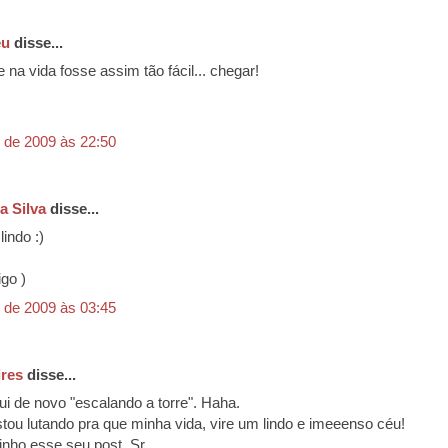
eu
disse...
na vida fosse assim tão fácil... chegar!
 de 2009 às 22:50
a Silva
disse...
indo :)
go )
 de 2009 às 03:45
ires
disse...
ui de novo "escalando a torre". Haha.
tou lutando pra que minha vida, vire um lindo e imeeenso céu!
inho esse seu post, Sr.