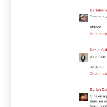
Bartolom
Tomara que 
Abraço
24 de maio
Daniel C.d
eh eh bem l
abraço ami
25 de maio
Darlan Ca
Olha eu aq
Bem, eu es
Muito bonit