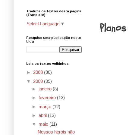
Traduza os textos desta página
24.5.09
(Translate)
Planos
Select Language
▼
Pesquise uma publicação neste
blog
Leia os textos velhinhos
►
2008
(90)
▼
2009
(99)
►
janeiro
(8)
►
fevereiro
(13)
►
março
(12)
►
abril
(13)
▼
maio
(11)
Nossos heróis não