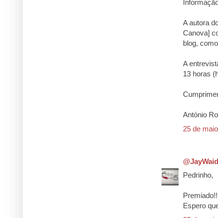
Informação
A autora d
Canova] co
blog, como
A entrevist
13 horas (h
Cumprime
António R
25 de maio
@JayWaid
Pedrinho,
Premiado!!
Espero que