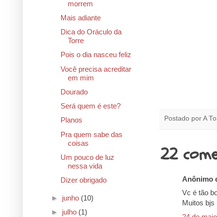
morrem
Mais adiante
Dica do Oráculo da
Torre
Pois o dia nasceu feliz
Você precisa acreditar
em mim
Dourado
Será quem é este?
Postado por
A To
Planos
Pra quem sabe das
coisas
22 come
Um pouco de luz
nessa vida
Anônimo d
Dizer obrigado
Vc é tão bo
►
junho
(10)
Muitos bjs 
►
julho
(1)
24 de maio