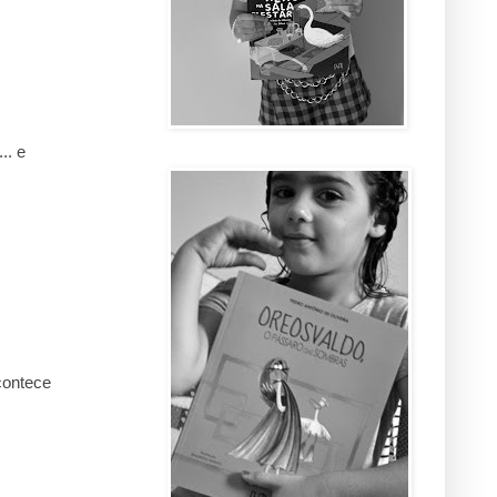
.. e
contece